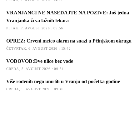
VRANJANCI NE NASEDAJTE NA POZIVE: Još jedna
Vranjanka žrva lažnih lekara
PETAK, 7. AVGUST 2026 : 09:56
OPREZ: Crveni meteo alarm na snazi u Pčinjskom okrugu
ČETVRTAK, 6. AVGUST 2026 : 15:42
VODOVOD:Dve ulice bez vode
CREDA, 5. AVGUST 2026 : 09:54
Više rođenih nego umrlih u Vranju od početka godine
CREDA, 5. AVGUST 2026 : 09:49