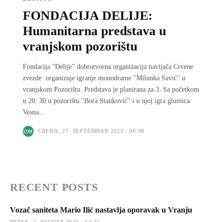
FONDACIJA DELIJE:
Humanitarna predstava u
vranjskom pozorištu
Fondacija “Delije” dobrotvorna organizacija navijača Crvene
zvezde organizuje igranje monodrame ''Milunka Savić'' u
vranjskom Pozorištu. Predstava je planirana za 3. Sa početkom
u 20: 30 u pozorištu ''Bora Stanković'' i u njoj igra glumica
Vesna...
CREDA, 27. SEPTEMBAR 2023 : 08:08
RECENT POSTS
Vozač saniteta Mario Ilić nastavlja oporavak u Vranju
PETAK, 7. AVGUST 2026 : 14:21