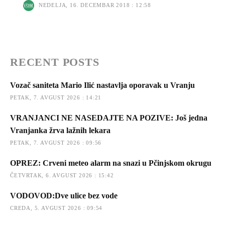
NEDELJA, 16. DECEMBAR 2018 : 12:58
RECENT POSTS
Vozač saniteta Mario Ilić nastavlja oporavak u Vranju
PETAK, 7. AVGUST 2026 : 14:21
VRANJANCI NE NASEDAJTE NA POZIVE: Još jedna
Vranjanka žrva lažnih lekara
PETAK, 7. AVGUST 2026 : 09:56
OPREZ: Crveni meteo alarm na snazi u Pčinjskom okrugu
ČETVRTAK, 6. AVGUST 2026 : 15:42
VODOVOD:Dve ulice bez vode
CREDA, 5. AVGUST 2026 : 09:54