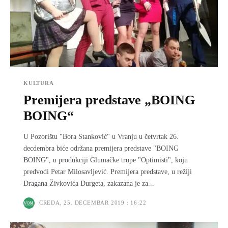
KULTURA
Premijera predstave „BOING
BOING“
U Pozorištu "Bora Stanković" u Vranju u četvrtak 26.
decdembra biće održana premijera predstave "BOING
BOING", u produkciji Glumačke trupe "Optimisti", koju
predvodi Petar Milosavlјević. Premijera predstave, u režiji
Dragana Živkovića Durgeta, zakazana je za...
CREDA, 25. DECEMBAR 2019 : 16:22