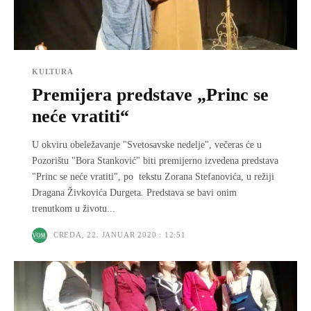
KULTURA
Premijera predstave „Princ se
neće vratiti“
U okviru obeležavanje "Svetosavske nedelje", večeras će u
Pozorištu "Bora Stanković" biti premijerno izvedena predstava
"Princ se neće vratiti", po tekstu Zorana Stefanovića, u režiji
Dragana Živkovića Durgeta. Predstava se bavi onim
trenutkom u životu...
CREDA, 22. JANUAR 2020 : 12:51