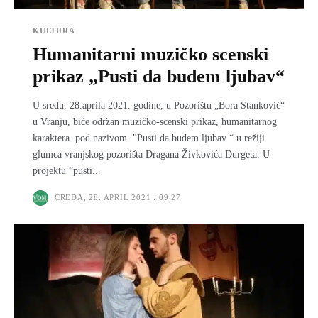
KULTURA
Humanitarni muzičko scenski
prikaz „Pusti da budem ljubav“
U sredu, 28.aprila 2021. godine, u Pozorištu „Bora Stanković“
u Vranju, biće održan muzičko-scenski prikaz, humanitarnog
karaktera pod nazivom "Pusti da budem ljubav “ u režiji
glumca vranjskog pozorišta Dragana Živkovića Durgeta. U
projektu “pusti...
CREDA, 28. APRIL 2021 : 09:27