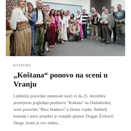
KULTURA
„Koštana“ ponovo na sceni u
Vranju
Ljubitelji pozorišne umetnosti moći će da 25. decembra
premijerno pogledaju predstavu “Koštana“ na Omladinskoj
sceni pozorišta "Bora Stankovć"u Domu vojske. Reditelј
komada i autor projekta je vranjski glumac Dragan Živković
Durge, kome je ovo sedma...