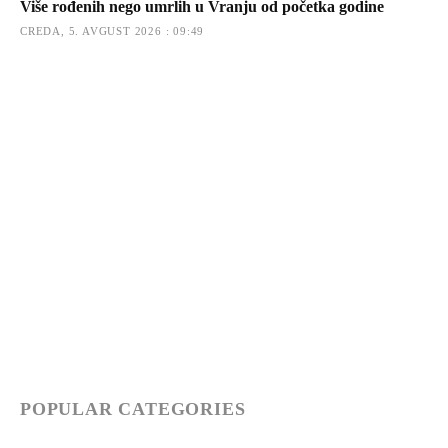
Više rođenih nego umrlih u Vranju od početka godine
CREDA, 5. AVGUST 2026 : 09:49
POPULAR CATEGORIES