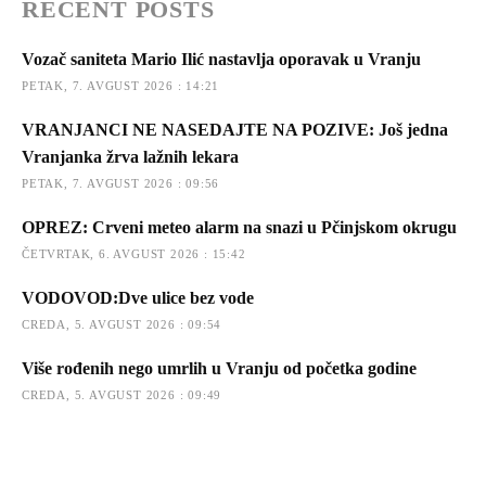
RECENT POSTS
Vozač saniteta Mario Ilić nastavlja oporavak u Vranju
PETAK, 7. AVGUST 2026 : 14:21
VRANJANCI NE NASEDAJTE NA POZIVE: Još jedna
Vranjanka žrva lažnih lekara
PETAK, 7. AVGUST 2026 : 09:56
OPREZ: Crveni meteo alarm na snazi u Pčinjskom okrugu
ČETVRTAK, 6. AVGUST 2026 : 15:42
VODOVOD:Dve ulice bez vode
CREDA, 5. AVGUST 2026 : 09:54
Više rođenih nego umrlih u Vranju od početka godine
CREDA, 5. AVGUST 2026 : 09:49