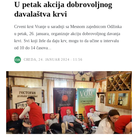
U petak akcija dobrovolјnog
davalaštva krvi
Crveni krst Vranje u saradnji sa Mesnom zajednicom Odžinka
u petak, 26. januara, organizuje akciju dobrovolјnog davanja
krvi. Svi koji žele da daju krv, mogu to da učine u intervalu
od 10 do 14 časova...
CREDA, 24. JANUAR 2024 : 11:56