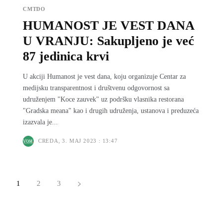
CMTDO
HUMANOST JE VEST DANA
U VRANJU: Sakupljeno je već
87 jedinica krvi
U akciji Humanost je vest dana, koju organizuje Centar za
medijsku transparentnost i društvenu odgovornost sa
udruženjem "Koce zauvek" uz podršku vlasnika restorana
"Gradska meana" kao i drugih udruženja, ustanova i preduzeća
izazvala je...
CREDA, 3. MAJ 2023 : 13:47
1
2
3