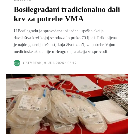
Bosilegrađani tradicionalno dali
krv za potrebe VMA
U Bosilegradu je sprovedena još jedna uspešna akcija
davalaštva krvi kojoj se odazvalo preko 70 ljudi. Prikupljena
je najdragocenija tečnost, koja život znači, za potrebe Vojno
medicinske akademije u Beogradu, a akcija se sprovodi...
ČETVRTAK, 9. JUL 2026 : 08:17