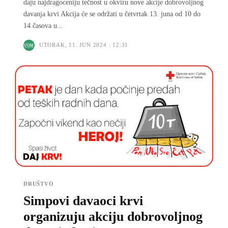
daju najdragoceniju tečnost u okviru nove akcije dobrovolјnog
davanja krvi Akcija će se održati u četvrtak 13. juna od 10 do
14 časova u...
UTORAK, 11. JUN 2024 : 12:31
DRUŠTVO
Simpovi davaoci krvi
organizuju akciju dobrovoljnog