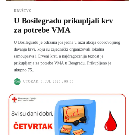
DRUŠTVO
U Bosilegradu prikupljali krv
za potrebe VMA
U Bosilegradu je održana još jedna u nizu akcija dobrovolјnog
davanja krvi, koju su zajednički organizovali lokalna
samouprava i Crveni krst, a najdragocenija te;nost je
prikupljanja za potrebe VMA u Beogradu. Prikuplјeno je
ukupno 75...
UTORAK, 8. JUL 2025 : 09:55