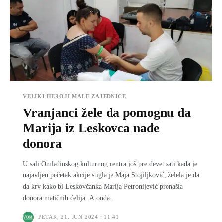
VELIKI HEROJI MALE ZAJEDNICE
Vranjanci žele da pomognu da
Marija iz Leskovca nađe
donora
U sali Omladinskog kulturnog centra još pre devet sati kada je
najavljen početak akcije stigla je Maja Stojiljković, želela je da
da krv kako bi Leskovčanka Marija Petronijević pronašla
donora matičnih ćelija. A onda...
PETAK, 21. JUN 2024 : 11:41