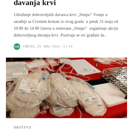
davanja krvi
Udruženje dobrovolјnih davaoca krvi „Simpo“ Vranje u
saradnji sa Crvenim krstom iz ovog grada u petak 31.maja od
10:00 do 14:00 časova u restoranu „Simpo“ organizuje akciju
dobrovoljnog davanja krvi. Pozivaju se svi građani da...
CREDA, 29. MAJ 2024 : 11:34
DRUŠTVO