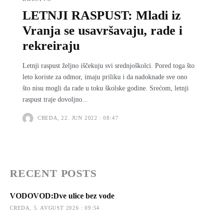
LETNJI RASPUST: Mladi iz
Vranja se usavršavaju, rade i
rekreiraju
Letnji raspust željno iščekuju svi srednjoškolci. Pored toga što
leto koriste za odmor, imaju priliku i da nadoknade sve ono
što nisu mogli da rade u toku školske godine. Srećom, letnji
raspust traje dovoljno...
CREDA, 22. JUN 2022 : 08:47
RECENT POSTS
VODOVOD:Dve ulice bez vode
CREDA, 5. AVGUST 2026 : 09:54