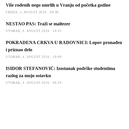
Više rođenih nego umrlih u Vranju od početka godine
CREDA, 5. AVGUST 2026 : 09:49
NESTAO PAS: Traži se maltezer
UTORAK, 4. AVGUST 2026 : 16:35
POKRADENA CRKVA U RADOVNICI: Lopov pronađen
i priznao delo
UTORAK, 4. AVGUST 2026 : 10:08
ISIDOR STEFANOVIĆ: Izostanak podrške studentima
razlog za moju ostavku
UTORAK, 4. AVGUST 2026 : 09:29