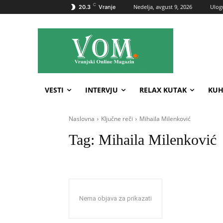
C
Nedelja, avgust 9, 2026
Ulogu
20.3
Vranje
VESTI
INTERVJU
RELAX KUTAK
KUH
Naslovna
Ključne reči
Mihaila Milenković
Tag:
Mihaila Milenković
Nema objava za prikazati