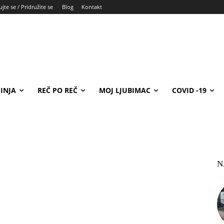
jte se / Pridružite se
Blog
Kontakt
INJA
REČ PO REČ
MOJ LJUBIMAC
COVID -19
N