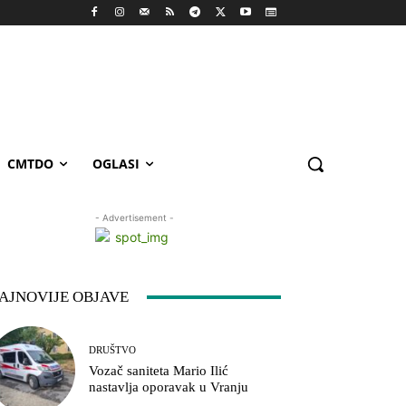
CMTDO
OGLASI
- Advertisement -
AJNOVIJE OBJAVE
DRUŠTVO
Vozač saniteta Mario Ilić
nastavlja oporavak u Vranju