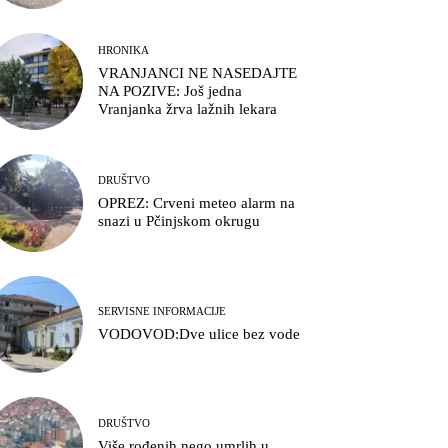
HRONIKA
VRANJANCI NE NASEDAJTE
NA POZIVE: Još jedna
Vranjanka žrva lažnih lekara
DRUŠTVO
OPREZ: Crveni meteo alarm na
snazi u Pčinjskom okrugu
SERVISNE INFORMACIJE
VODOVOD:Dve ulice bez vode
DRUŠTVO
Više rođenih nego umrlih u