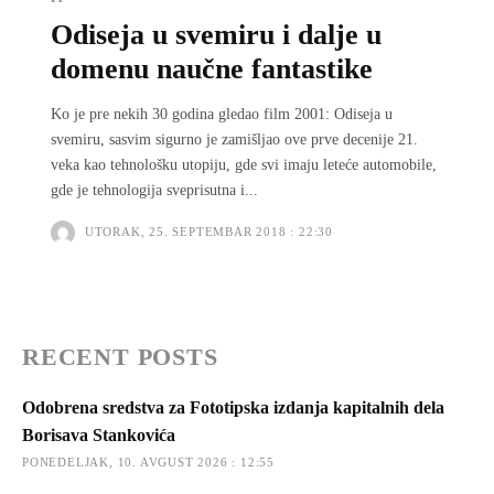
Odiseja u svemiru i dalje u
domenu naučne fantastike
Ko je pre nekih 30 godina gledao film 2001: Odiseja u
svemiru, sasvim sigurno je zamišljao ove prve decenije 21.
veka kao tehnološku utopiju, gde svi imaju leteće automobile,
gde je tehnologija sveprisutna i...
UTORAK, 25. SEPTEMBAR 2018 : 22:30
RECENT POSTS
Odobrena sredstva za Fototipska izdanja kapitalnih dela
Borisava Stankovića
PONEDELJAK, 10. AVGUST 2026 : 12:55