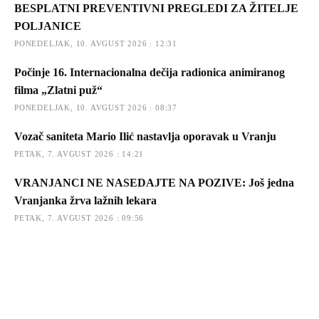
BESPLATNI PREVENTIVNI PREGLEDI ZA ŽITELJE
POLJANICE
PONEDELJAK, 10. AVGUST 2026 : 12:31
Počinje 16. Internacionalna dečija radionica animiranog
filma „Zlatni puž“
PONEDELJAK, 10. AVGUST 2026 : 08:37
Vozač saniteta Mario Ilić nastavlja oporavak u Vranju
PETAK, 7. AVGUST 2026 : 14:21
VRANJANCI NE NASEDAJTE NA POZIVE: Još jedna
Vranjanka žrva lažnih lekara
PETAK, 7. AVGUST 2026 : 09:56