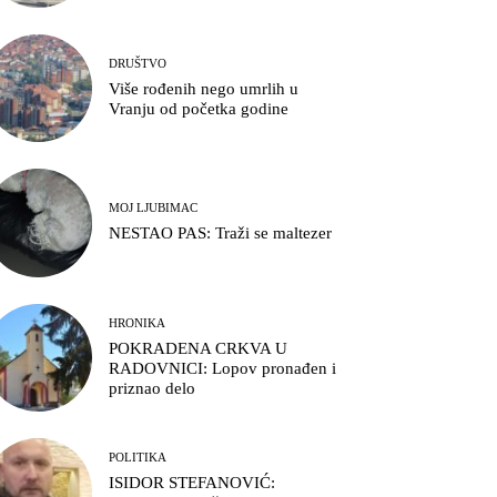
DRUŠTVO
Više rođenih nego umrlih u
Vranju od početka godine
MOJ LJUBIMAC
NESTAO PAS: Traži se maltezer
HRONIKA
POKRADENA CRKVA U
RADOVNICI: Lopov pronađen i
priznao delo
POLITIKA
ISIDOR STEFANOVIĆ: