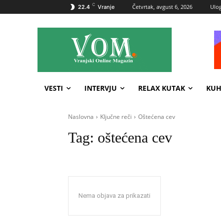
C
Četvrtak, avgust 6, 2026
Ulog
22.4
Vranje
VESTI
INTERVJU
RELAX KUTAK
KUH
Naslovna
Ključne reči
Oštećena cev
Tag:
oštećena cev
Nema objava za prikazati