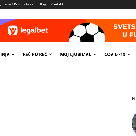
ujte se / Pridružite se
Blog
Kontakt
INJA
REČ PO REČ
MOJ LJUBIMAC
COVID -19
N