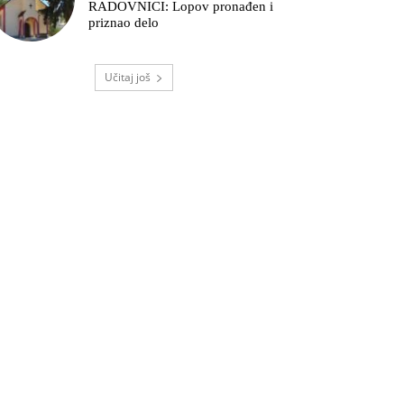
RADOVNICI: Lopov pronađen i
priznao delo
Učitaj još