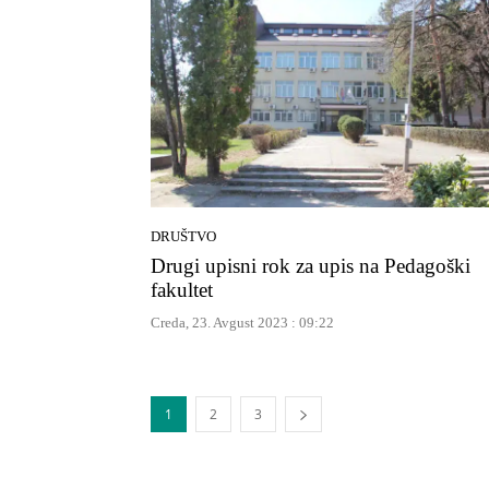
DRUŠTVO
Drugi upisni rok za upis na Pedagoški
fakultet
Creda, 23. Avgust 2023 : 09:22
1
2
3