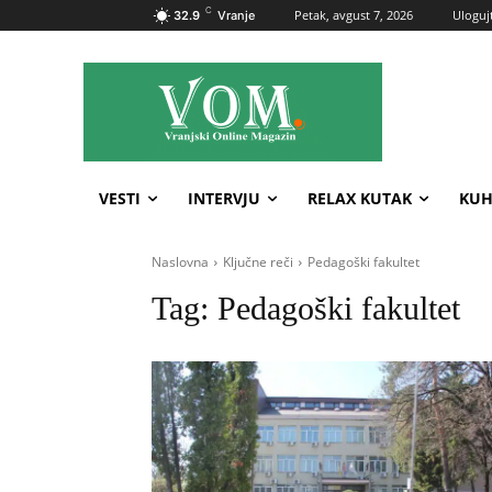
C
Petak, avgust 7, 2026
Ulogujt
32.9
Vranje
VESTI
INTERVJU
RELAX KUTAK
KUH
Naslovna
Ključne reči
Pedagoški fakultet
Tag:
Pedagoški fakultet