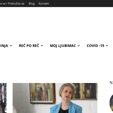
e se / Pridružite se
Blog
Kontakt
INJA
REČ PO REČ
MOJ LJUBIMAC
COVID -19
N