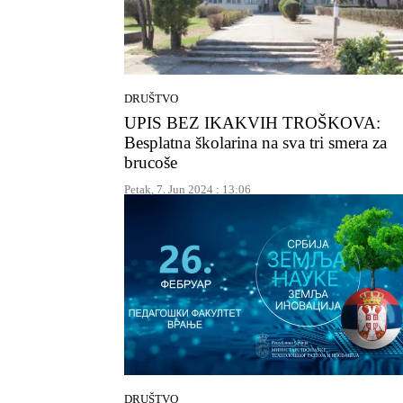
DRUŠTVO
UPIS BEZ IKAKVIH TROŠKOVA:
Besplatna školarina na sva tri smera za
brucoše
Petak, 7. Jun 2024 : 13:06
DRUŠTVO