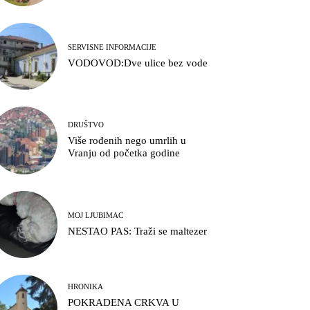
SERVISNE INFORMACIJE
VODOVOD:Dve ulice bez vode
DRUŠTVO
Više rođenih nego umrlih u
Vranju od početka godine
MOJ LJUBIMAC
NESTAO PAS: Traži se maltezer
HRONIKA
POKRADENA CRKVA U