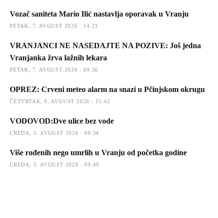
Vozač saniteta Mario Ilić nastavlja oporavak u Vranju
PETAK, 7. AVGUST 2026 : 14:21
VRANJANCI NE NASEDAJTE NA POZIVE: Još jedna
Vranjanka žrva lažnih lekara
PETAK, 7. AVGUST 2026 : 09:56
OPREZ: Crveni meteo alarm na snazi u Pčinjskom okrugu
ČETVRTAK, 6. AVGUST 2026 : 15:42
VODOVOD:Dve ulice bez vode
CREDA, 5. AVGUST 2026 : 09:54
Više rođenih nego umrlih u Vranju od početka godine
CREDA, 5. AVGUST 2026 : 09:49