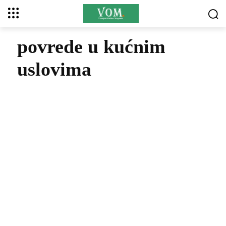
povrede u kućnim
uslovima