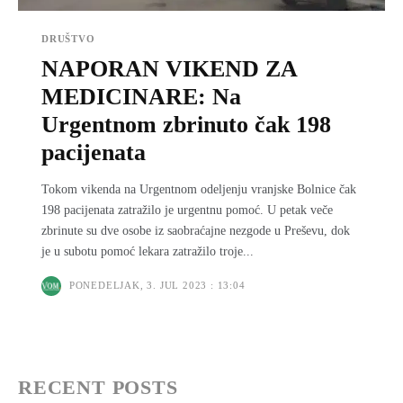
DRUŠTVO
NAPORAN VIKEND ZA
MEDICINARE: Na
Urgentnom zbrinuto čak 198
pacijenata
Tokom vikenda na Urgentnom odeljenju vranjske Bolnice čak
198 pacijenata zatražilo je urgentnu pomoć. U petak veče
zbrinute su dve osobe iz saobraćajne nezgode u Preševu, dok
je u subotu pomoć lekara zatražilo troje...
PONEDELJAK, 3. JUL 2023 : 13:04
RECENT POSTS