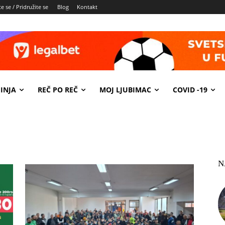
e se / Pridružite se
Blog
Kontakt
INJA
REČ PO REČ
MOJ LJUBIMAC
COVID -19
N