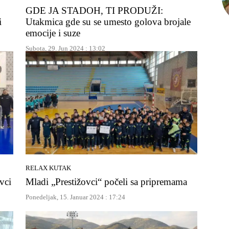
GDE JA STADOH, TI PRODUŽI:
i
Utakmica gde su se umesto golova brojale
emocije i suze
Subota, 29. Jun 2024 : 13:02
RELAX KUTAK
vci
Mladi „Prestižovci“ počeli sa pripremama
Ponedeljak, 15. Januar 2024 : 17:24