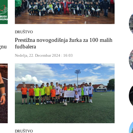
DRUŠTVO
Prestižna novogodišnja žurka za 100 malih
gnu
fudbalera
Nedelja, 22. Decembar 2024 : 16:03
DRUŠTVO