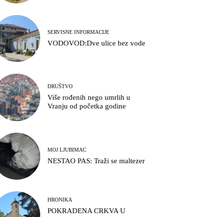
SERVISNE INFORMACIJE
VODOVOD:Dve ulice bez vode
DRUŠTVO
Više rođenih nego umrlih u
Vranju od početka godine
MOJ LJUBIMAC
NESTAO PAS: Traži se maltezer
HRONIKA
POKRADENA CRKVA U