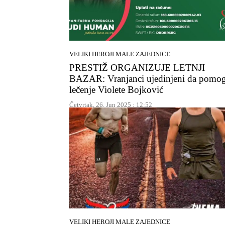
VELIKI HEROJI MALE ZAJEDNICE
PRESTIŽ ORGANIZUJE LETNJI
BAZAR: Vranjanci ujedinjeni da pomo
lečenje Violete Bojković
Četvrtak, 26. Jun 2025 : 12:52
VELIKI HEROJI MALE ZAJEDNICE