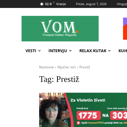
C
Petak, avgust 7, 2026
Ulogujt
32.9
Vranje
VESTI
INTERVJU
RELAX KUTAK
KUH
Naslovna
Ključne reči
Prestiž
Tag:
Prestiž