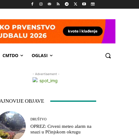
CMTDO
OGLASI
- Advertisement -
AJNOVIJE OBJAVE
DRUŠTVO
OPREZ: Crveni meteo alarm na
snazi u Pčinjskom okrugu