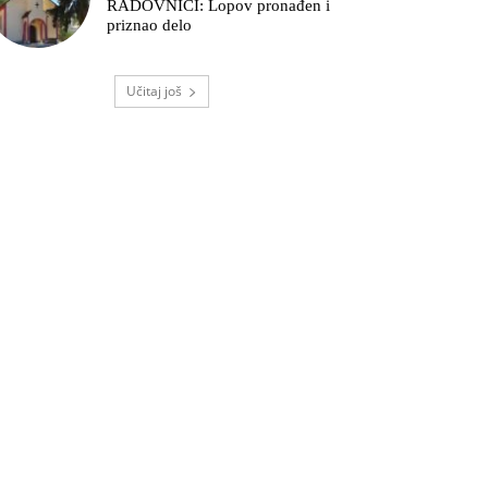
RADOVNICI: Lopov pronađen i
priznao delo
Učitaj još