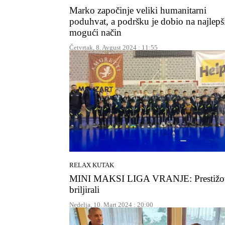
Marko započinje veliki humanitarni
poduhvat, a podršku je dobio na najlepš
mogući način
Četvrtak, 8. Avgust 2024 : 11:55
RELAX KUTAK
MINI MAKSI LIGA VRANJE: Prestižo
briljirali
Nedelja, 10. Mart 2024 : 20:00