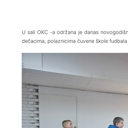
U sali OKC -a održana je danas novogodišnj
dečacima, polaznicima čuvene škole fudbala „