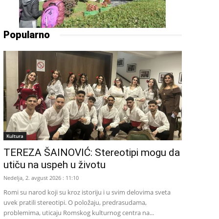
Popularno
Kultura
TEREZA ŠAINOVIĆ: Stereotipi mogu da
utiču na uspeh u životu
Nedelja, 2. avgust 2026 : 11:10
Romi su narod koji su kroz istoriju i u svim delovima sveta
uvek pratili stereotipi. O položaju, predrasudama,
problemima, uticaju Romskog kulturnog centra na...