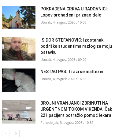
POKRADENA CRKVA U RADOVNICI:
Lopov pronađen i priznao delo
Utorak, 4. avgust 2026 : 10:08
ISIDOR STEFANOVIĆ: Izostanak
podrške studentima razlog za moju
ostavku
Utorak, 4. avgust 2026 : 09:29
NESTAO PAS: Traži se maltezer
Utorak, 4. avgust 2026 : 16:35
BROJNI VRANJANCI ZBRINUTI NA
URGENTNOM TOKOM VIKENDA: Čak
221 pacijent potražio pomoć lekara
Ponedeljak, 3. avgust 2026 : 10:52