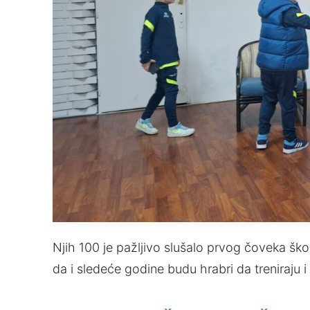
Njih 100 je pažljivo slušalo prvog čoveka škol
da i sledeće godine budu hrabri da treniraju i