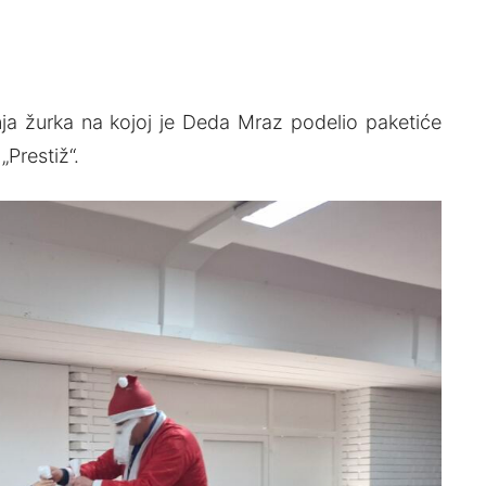
a žurka na kojoj je Deda Mraz podelio paketiće
Prestiž“.