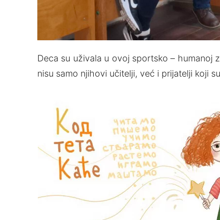
Deca su uživala u ovoj sportsko – humanoj zej
nisu samo njihovi učitelji, već i prijatelji koji