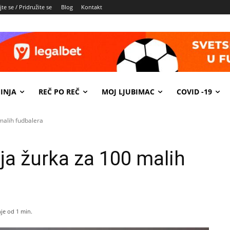
te se / Pridružite se
Blog
Kontakt
INJA
REČ PO REČ
MOJ LJUBIMAC
COVID -19
malih fudbalera
ja žurka za 100 malih
je od 1
min.