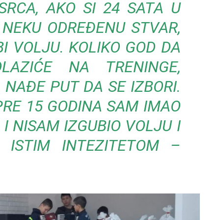
SRCA, AKO SI 24 SATA U
 NEKU ODREĐENU STVAR,
I VOLJU. KOLIKO GOD DA
LAZIĆE NA TRENINGE,
 NAĐE PUT DA SE IZBORI.
 PRE 15 GODINA SAM IMAO
I NISAM IZGUBIO VOLJU I
 ISTIM INTEZITETOM –