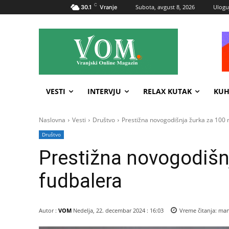
C
Subota, avgust 8, 2026
Uloguj
30.1
Vranje
VESTI
INTERVJU
RELAX KUTAK
KUH
Naslovna
Vesti
Društvo
Prestižna novogodišnja žurka za 100 
Društvo
Prestižna novogodišn
fudbalera
Autor :
VOM
Nedelja, 22. decembar 2024 : 16:03
Vreme čitanja:
man