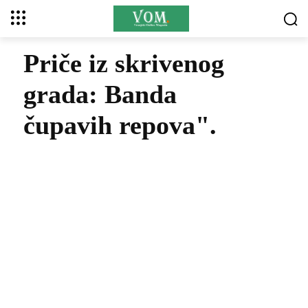
Priče iz skrivenog
grada: Banda
čupavih repova".