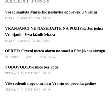
RECENT POSTS
Vozač saniteta Mario Ilić nastavlja oporavak u Vranju
PETAK, 7. AVGUST 2026 : 14:21
VRANJANCI NE NASEDAJTE NA POZIVE: Još jedna
Vranjanka žrva lažnih lekara
PETAK, 7. AVGUST 2026 : 09:56
OPREZ: Crveni meteo alarm na snazi u Pčinjskom okrugu
ČETVRTAK, 6. AVGUST 2026 : 15:42
VODOVOD:Dve ulice bez vode
CREDA, 5. AVGUST 2026 : 09:54
Više rođenih nego umrlih u Vranju od početka godine
CREDA, 5. AVGUST 2026 : 09:49