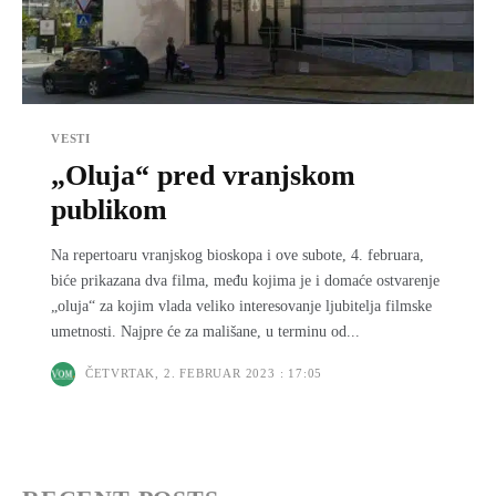
VESTI
„Oluja“ pred vranjskom
publikom
Na repertoaru vranjskog bioskopa i ove subote, 4. februara,
biće prikazana dva filma, među kojima je i domaće ostvarenje
„oluja“ za kojim vlada veliko interesovanje ljubitelja filmske
umetnosti. Najpre će za mališane, u terminu od...
ČETVRTAK, 2. FEBRUAR 2023 : 17:05