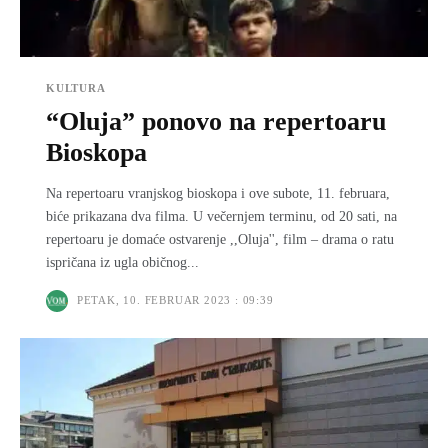
KULTURA
“Oluja” ponovo na repertoaru
Bioskopa
Na repertoaru vranjskog bioskopa i ove subote, 11. februara,
biće prikazana dva filma. U večernjem terminu, od 20 sati, na
repertoaru je domaće ostvarenje ,,Oluja'', film – drama o ratu
ispričana iz ugla običnog...
PETAK, 10. FEBRUAR 2023 : 09:39