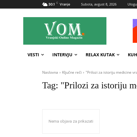
C
Subota, avgust 8, 2026
Uloguj
30.1
Vranje
VESTI
INTERVJU
RELAX KUTAK
KUH
Naslovna
Ključne reči
"Prilozi za istoriju medicine v
Tag:
"Prilozi za istoriju 
Nema objava za prikazati