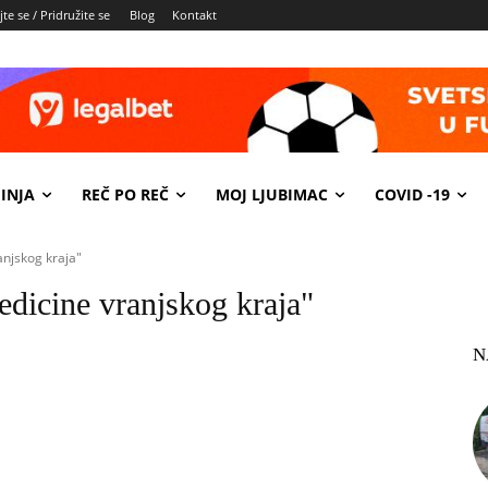
te se / Pridružite se
Blog
Kontakt
INJA
REČ PO REČ
MOJ LJUBIMAC
COVID -19
ranjskog kraja"
medicine vranjskog kraja"
N