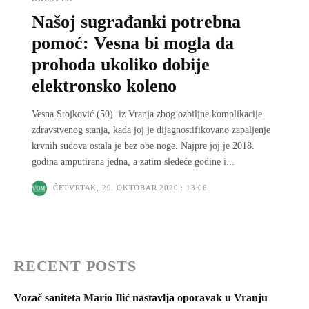
Našoj sugrađanki potrebna
pomoć: Vesna bi mogla da
prohoda ukoliko dobije
elektronsko koleno
Vesna Stojković (50) iz Vranja zbog ozbiljne komplikacije
zdravstvenog stanja, kada joj je dijagnostifikovano zapaljenje
krvnih sudova ostala je bez obe noge. Najpre joj je 2018.
godina amputirana jedna, a zatim sledeće godine i...
ČETVRTAK, 29. OKTOBAR 2020 : 13:06
RECENT POSTS
Vozač saniteta Mario Ilić nastavlja oporavak u Vranju