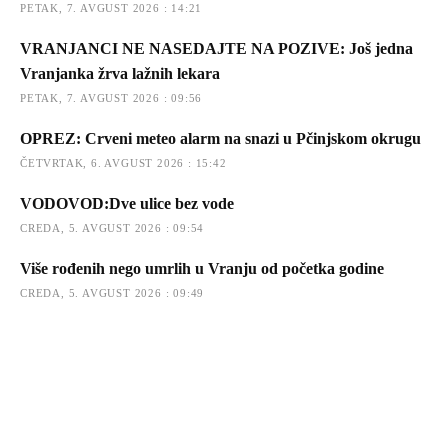
PETAK, 7. AVGUST 2026 : 14:21
VRANJANCI NE NASEDAJTE NA POZIVE: Još jedna
Vranjanka žrva lažnih lekara
PETAK, 7. AVGUST 2026 : 09:56
OPREZ: Crveni meteo alarm na snazi u Pčinjskom okrugu
ČETVRTAK, 6. AVGUST 2026 : 15:42
VODOVOD:Dve ulice bez vode
CREDA, 5. AVGUST 2026 : 09:54
Više rođenih nego umrlih u Vranju od početka godine
CREDA, 5. AVGUST 2026 : 09:49