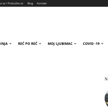
e se / Pridružite se
Blog
Kontakt
INJA
REČ PO REČ
MOJ LJUBIMAC
COVID -19
N