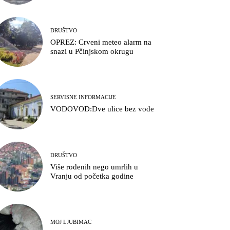
DRUŠTVO
OPREZ: Crveni meteo alarm na
snazi u Pčinjskom okrugu
SERVISNE INFORMACIJE
VODOVOD:Dve ulice bez vode
DRUŠTVO
Više rođenih nego umrlih u
Vranju od početka godine
MOJ LJUBIMAC