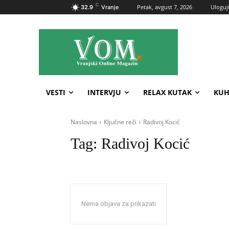
C
Petak, avgust 7, 2026
Ulogujt
32.9
Vranje
VESTI
INTERVJU
RELAX KUTAK
KUH
Naslovna
Ključne reči
Radivoj Kocić
Tag:
Radivoj Kocić
Nema objava za prikazati