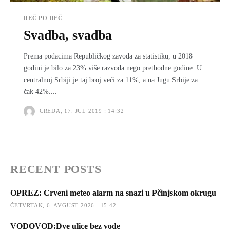
REČ PO REČ
Svadba, svadba
Prema podacima Republičkog zavoda za statistiku, u 2018
godini je bilo za 23% više razvoda nego prethodne godine. U
centralnoj Srbiji je taj broj veći za 11%, a na Jugu Srbije za
čak 42%....
CREDA, 17. JUL 2019 : 14:32
RECENT POSTS
OPREZ: Crveni meteo alarm na snazi u Pčinjskom okrugu
ČETVRTAK, 6. AVGUST 2026 : 15:42
VODOVOD:Dve ulice bez vode