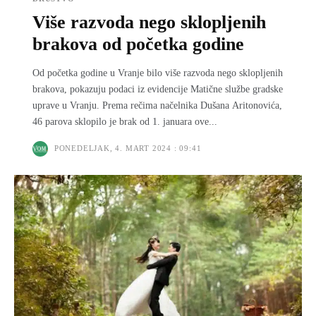
Više razvoda nego sklopljenih
brakova od početka godine
Od početka godine u Vranje bilo više razvoda nego sklopljenih
brakova, pokazuju podaci iz evidencije Matične službe gradske
uprave u Vranju. Prema rečima načelnika Dušana Aritonovića,
46 parova sklopilo je brak od 1. januara ove...
PONEDELJAK, 4. MART 2024 : 09:41