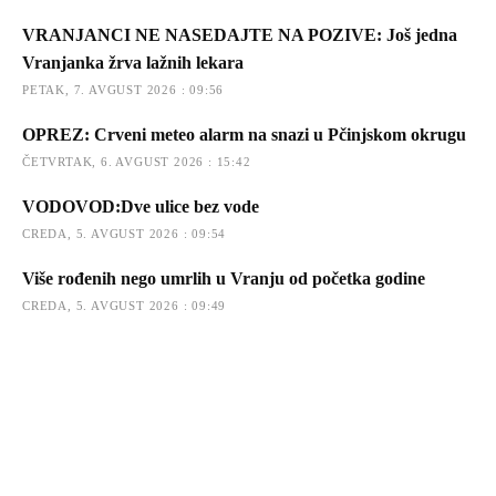
VRANJANCI NE NASEDAJTE NA POZIVE: Još jedna
Vranjanka žrva lažnih lekara
PETAK, 7. AVGUST 2026 : 09:56
OPREZ: Crveni meteo alarm na snazi u Pčinjskom okrugu
ČETVRTAK, 6. AVGUST 2026 : 15:42
VODOVOD:Dve ulice bez vode
CREDA, 5. AVGUST 2026 : 09:54
Više rođenih nego umrlih u Vranju od početka godine
CREDA, 5. AVGUST 2026 : 09:49