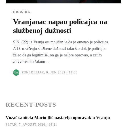
HRONIKA
Vranjanac napao policajca na
službenoj dužnosti
S.N. (22) iz Vranja osumnjičen je da je ometao je policajca
A.D. u vršenju službene dužnosti tako što dok je policajac
želeo da ga legitimiše, on ga je najpre opsovao, a zatim
zatvvorenom šakom...
PONEDELJAK, 6. JUN 2022 : 11:03
RECENT POSTS
Vozač saniteta Mario Ilić nastavlja oporavak u Vranju
PETAK, 7. AVGUST 2026 : 14:21