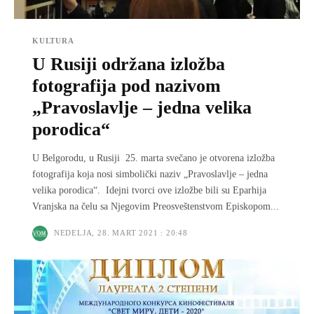
KULTURA
U Rusiji održana izložba
fotografija pod nazivom
„Pravoslavlјe – jedna velika
porodica“
U Belgorodu, u Rusiji 25. marta svečano je otvorena izložba
fotografija koja nosi simbolički naziv „Pravoslavlјe – jedna
velika porodica“. Idejni tvorci ove izložbe bili su Eparhija
Vranjska na čelu sa Nјegovim Preosveštenstvom Episkopom...
NEDELJA, 28. MART 2021 : 20:48