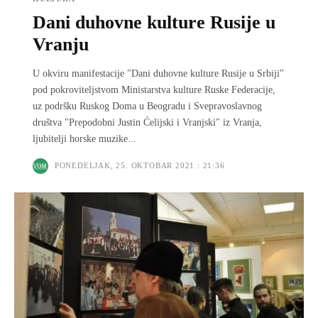
Dani duhovne kulture Rusije u
Vranju
U okviru manifestacije "Dani duhovne kulture Rusije u Srbiji"
pod pokrovitelјstvom Ministarstva kulture Ruske Federacije,
uz podršku Ruskog Doma u Beogradu i Svepravoslavnog
društva "Prepodobni Justin Ćelijski i Vranjski" iz Vranja,
lјubitelјi horske muzike...
PONEDELJAK, 25. OKTOBAR 2021 : 21:36