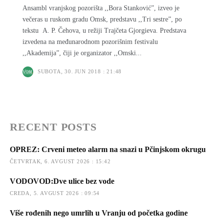
Ansambl vranjskog pozorišta ,,Bora Stanković”, izveo je
večeras u ruskom gradu Omsk, predstavu ,,Tri sestre”, po
tekstu A. P. Čehova, u režiji Trajčeta Gjorgieva. Predstava
izvedena na međunarodnom pozorišnim festivalu
,,Akademija”, čiji je organizator ,,Omski...
SUBOTA, 30. JUN 2018 : 21:48
RECENT POSTS
OPREZ: Crveni meteo alarm na snazi u Pčinjskom okrugu
ČETVRTAK, 6. AVGUST 2026 : 15:42
VODOVOD:Dve ulice bez vode
CREDA, 5. AVGUST 2026 : 09:54
Više rođenih nego umrlih u Vranju od početka godine