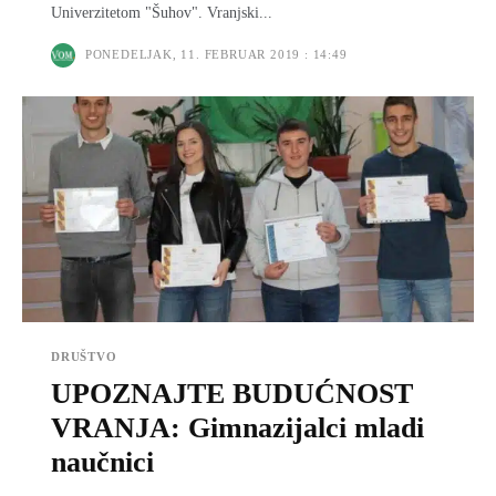
Univerzitetom "Šuhov". Vranjski...
PONEDELJAK, 11. FEBRUAR 2019 : 14:49
DRUŠTVO
UPOZNAJTE BUDUĆNOST
VRANJA: Gimnazijalci mladi
naučnici