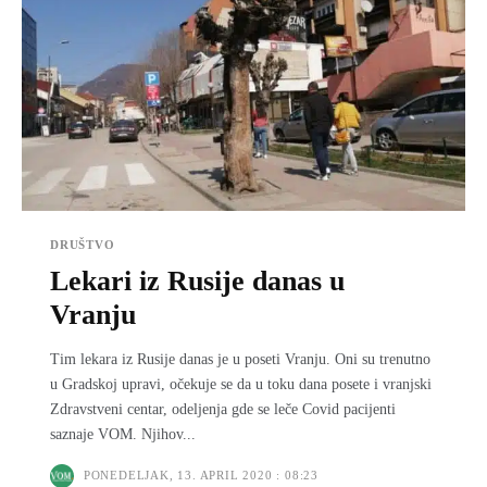
DRUŠTVO
Lekari iz Rusije danas u
Vranju
Tim lekara iz Rusije danas je u poseti Vranju. Oni su trenutno
u Gradskoj upravi, očekuje se da u toku dana posete i vranjski
Zdravstveni centar, odeljenja gde se leče Covid pacijenti
saznaje VOM. Njihov...
PONEDELJAK, 13. APRIL 2020 : 08:23