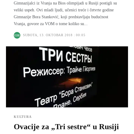
Gimnazijalci iz Vranja na Bios olimpijadi u Rusiji postigli su
veliki uspeh. Ovi mladi ljudi, učenici treće i četvrte godine
Gimnazije Bora Stanković, koji predstavljaju budućnost
Vranja, govore za VOM o tome koliko su...
SUBOTA, 13. OKTOBAR 2018 : 00:05
KULTURA
Ovacije za „Tri sestre“ u Rusiji