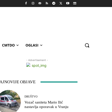
CMTDO
OGLASI
- Advertisement -
AJNOVIJE OBJAVE
DRUŠTVO
Vozač saniteta Mario Ilić
nastavlja oporavak u Vranju