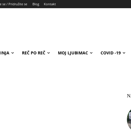
e se / Pridružite se
Blog
Kontakt
INJA
REČ PO REČ
MOJ LJUBIMAC
COVID -19
N