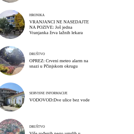
HRONIKA
VRANJANCI NE NASEDAJTE
NA POZIVE: Još jedna
Vranjanka žrva lažnih lekara
DRUŠTVO
OPREZ: Crveni meteo alarm na
snazi u Pčinjskom okrugu
SERVISNE INFORMACIJE
VODOVOD:Dve ulice bez vode
DRUŠTVO
Više rođenih nego umrlih u