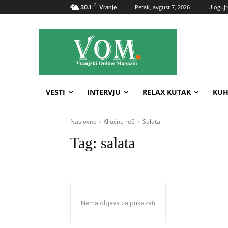
C
Petak, avgust 7, 2026
Ulogujt
30.1
Vranje
VESTI
INTERVJU
RELAX KUTAK
KUH
Naslovna
Ključne reči
Salata
Tag:
salata
Nema objava za prikazati