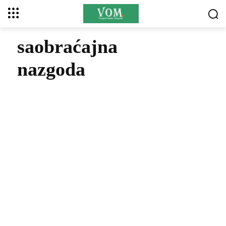
saobraćajna
nazgoda