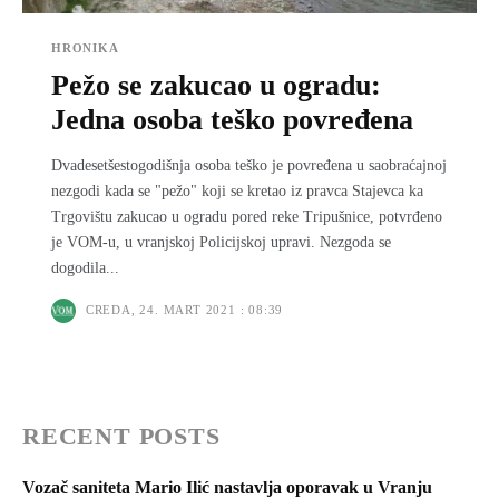
HRONIKA
Pežo se zakucao u ogradu:
Jedna osoba teško povređena
Dvadesetšestogodišnja osoba teško je povređena u saobraćajnoj
nezgodi kada se "pežo" koji se kretao iz pravca Stajevca ka
Trgovištu zakucao u ogradu pored reke Tripušnice, potvrđeno
je VOM-u, u vranjskoj Policijskoj upravi. Nezgoda se
dogodila...
CREDA, 24. MART 2021 : 08:39
RECENT POSTS
Vozač saniteta Mario Ilić nastavlja oporavak u Vranju