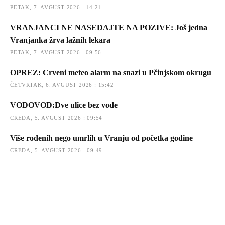
PETAK, 7. AVGUST 2026 : 14:21
VRANJANCI NE NASEDAJTE NA POZIVE: Još jedna
Vranjanka žrva lažnih lekara
PETAK, 7. AVGUST 2026 : 09:56
OPREZ: Crveni meteo alarm na snazi u Pčinjskom okrugu
ČETVRTAK, 6. AVGUST 2026 : 15:42
VODOVOD:Dve ulice bez vode
CREDA, 5. AVGUST 2026 : 09:54
Više rođenih nego umrlih u Vranju od početka godine
CREDA, 5. AVGUST 2026 : 09:49