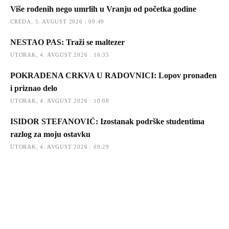
Više rođenih nego umrlih u Vranju od početka godine
CREDA, 5. AVGUST 2026 : 09:49
NESTAO PAS: Traži se maltezer
UTORAK, 4. AVGUST 2026 : 16:35
POKRADENA CRKVA U RADOVNICI: Lopov pronađen
i priznao delo
UTORAK, 4. AVGUST 2026 : 10:08
ISIDOR STEFANOVIĆ: Izostanak podrške studentima
razlog za moju ostavku
UTORAK, 4. AVGUST 2026 : 09:29