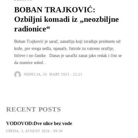
BOBAN TRAJKOVIĆ:
Ozbiljni komadi iz „neozbiljne
radionice“
Boban Trajković je sarač, zanatlija koji izrađuje predmete od
kože, pre svega sedla, opasače, futrole za vatreno oružije,
bičeve i no čanike. Danas je sarački zanat jako redak i čini se
da izumire usled...
NEDELJA, 26. MART 2023 : 21:21
RECENT POSTS
VODOVOD:Dve ulice bez vode
CREDA, 5. AVGUST 2026 : 09:54