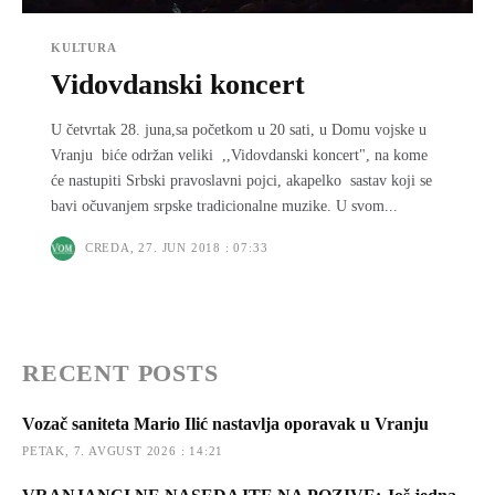
KULTURA
Vidovdanski koncert
U četvrtak 28. juna,sa početkom u 20 sati, u Domu vojske u
Vranju biće održan veliki ,,Vidovdanski koncert", na kome
će nastupiti Srbski pravoslavni pojci, akapelko sastav koji se
bavi očuvanjem srpske tradicionalne muzike. U svom...
CREDA, 27. JUN 2018 : 07:33
RECENT POSTS
Vozač saniteta Mario Ilić nastavlja oporavak u Vranju
PETAK, 7. AVGUST 2026 : 14:21