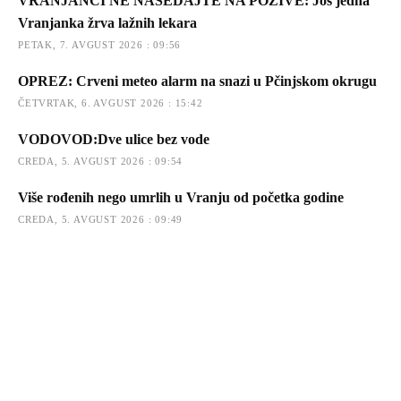
VRANJANCI NE NASEDAJTE NA POZIVE: Još jedna
Vranjanka žrva lažnih lekara
PETAK, 7. AVGUST 2026 : 09:56
OPREZ: Crveni meteo alarm na snazi u Pčinjskom okrugu
ČETVRTAK, 6. AVGUST 2026 : 15:42
VODOVOD:Dve ulice bez vode
CREDA, 5. AVGUST 2026 : 09:54
Više rođenih nego umrlih u Vranju od početka godine
CREDA, 5. AVGUST 2026 : 09:49