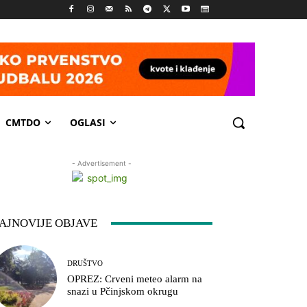
CMTDO
OGLASI
- Advertisement -
AJNOVIJE OBJAVE
DRUŠTVO
OPREZ: Crveni meteo alarm na
snazi u Pčinjskom okrugu