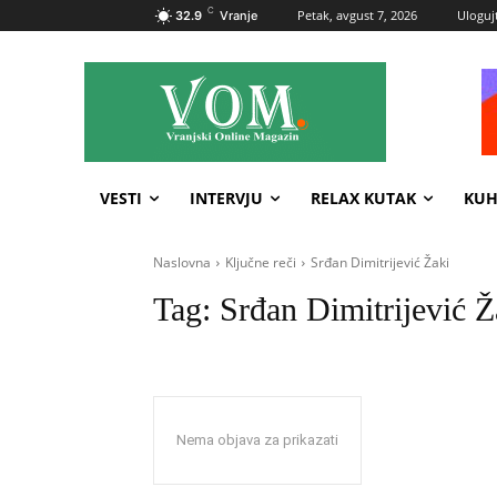
C
Petak, avgust 7, 2026
Ulogujt
32.9
Vranje
VESTI
INTERVJU
RELAX KUTAK
KUH
Naslovna
Ključne reči
Srđan Dimitrijević Žaki
Tag:
Srđan Dimitrijević Ž
Nema objava za prikazati