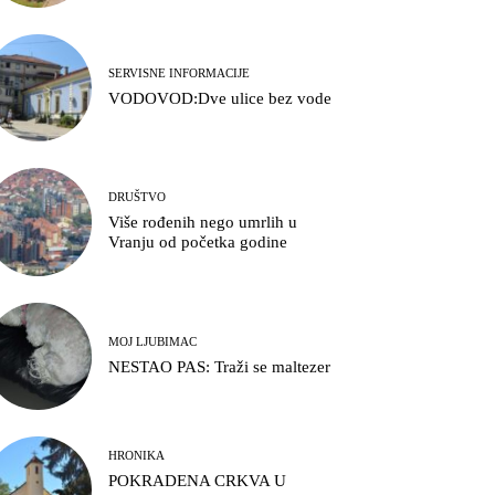
SERVISNE INFORMACIJE
VODOVOD:Dve ulice bez vode
DRUŠTVO
Više rođenih nego umrlih u
Vranju od početka godine
MOJ LJUBIMAC
NESTAO PAS: Traži se maltezer
HRONIKA
POKRADENA CRKVA U