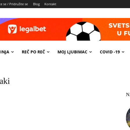
e se / Pridružite se
Blog
Kontakt
INJA
REČ PO REČ
MOJ LJUBIMAC
COVID -19
aki
N