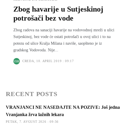
Zbog havarije u Sutjeskinoj
potrošači bez vode
Zbog radova na sanaciji havarije na vodovodnoj mreži u ulici
Sutjeskinoj, bez vode će ostati potrošači u ovoj ulici i to na
potezu od ulice Kralja Milana i naviše, saopšteno je iz
gradskog Vodovoda. Nije...
CREDA, 10. APRIL 2019 : 09:17
RECENT POSTS
VRANJANCI NE NASEDAJTE NA POZIVE: Još jedna
Vranjanka žrva lažnih lekara
PETAK, 7. AVGUST 2026 : 09:56