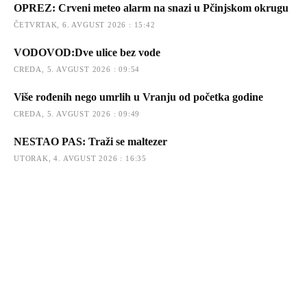
OPREZ: Crveni meteo alarm na snazi u Pčinjskom okrugu
ČETVRTAK, 6. AVGUST 2026 : 15:42
VODOVOD:Dve ulice bez vode
CREDA, 5. AVGUST 2026 : 09:54
Više rođenih nego umrlih u Vranju od početka godine
CREDA, 5. AVGUST 2026 : 09:49
NESTAO PAS: Traži se maltezer
UTORAK, 4. AVGUST 2026 : 16:35