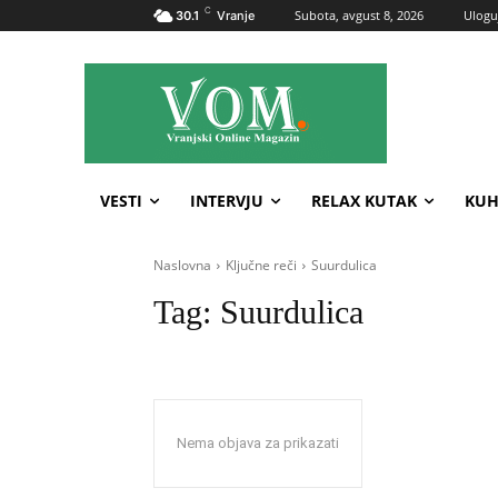
C
Subota, avgust 8, 2026
Uloguj
30.1
Vranje
VESTI
INTERVJU
RELAX KUTAK
KUH
Naslovna
Ključne reči
Suurdulica
Tag:
Suurdulica
Nema objava za prikazati