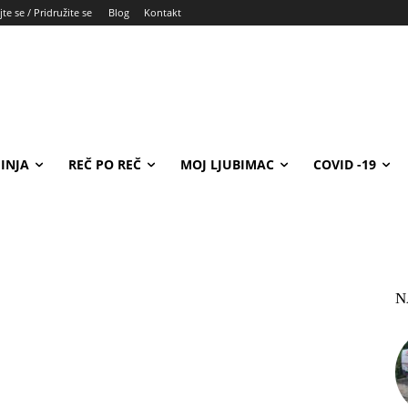
te se / Pridružite se
Blog
Kontakt
INJA
REČ PO REČ
MOJ LJUBIMAC
COVID -19
N