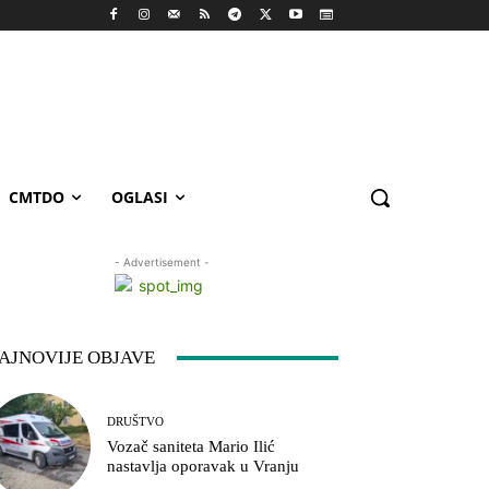
CMTDO
OGLASI
- Advertisement -
AJNOVIJE OBJAVE
DRUŠTVO
Vozač saniteta Mario Ilić
nastavlja oporavak u Vranju