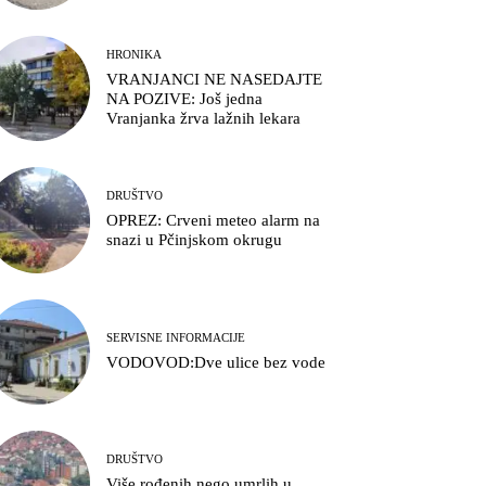
HRONIKA
VRANJANCI NE NASEDAJTE
NA POZIVE: Još jedna
Vranjanka žrva lažnih lekara
DRUŠTVO
OPREZ: Crveni meteo alarm na
snazi u Pčinjskom okrugu
SERVISNE INFORMACIJE
VODOVOD:Dve ulice bez vode
DRUŠTVO
Više rođenih nego umrlih u