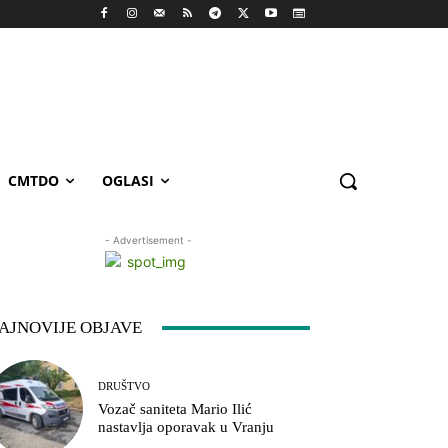
CMTDO
OGLASI
- Advertisement -
AJNOVIJE OBJAVE
DRUŠTVO
Vozač saniteta Mario Ilić
nastavlja oporavak u Vranju