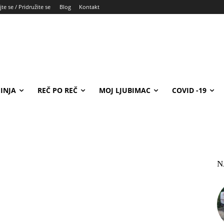
te se / Pridružite se
Blog
Kontakt
INJA
REČ PO REČ
MOJ LJUBIMAC
COVID -19
N