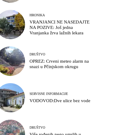
HRONIKA
VRANJANCI NE NASEDAJTE
NA POZIVE: Još jedna
Vranjanka žrva lažnih lekara
DRUŠTVO
OPREZ: Crveni meteo alarm na
snazi u Pčinjskom okrugu
SERVISNE INFORMACIJE
VODOVOD:Dve ulice bez vode
DRUŠTVO
Više rođenih nego umrlih u