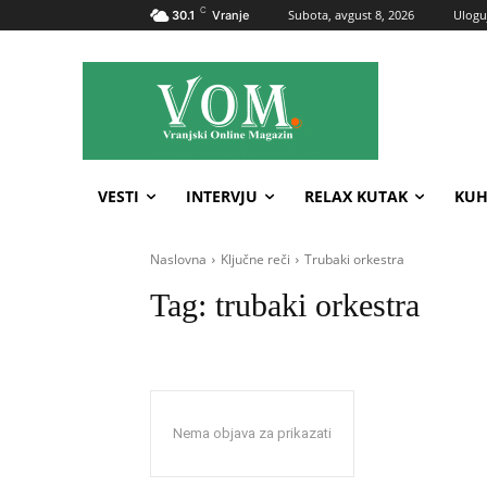
C
Subota, avgust 8, 2026
Uloguj
30.1
Vranje
VESTI
INTERVJU
RELAX KUTAK
KUH
Naslovna
Ključne reči
Trubaki orkestra
Tag:
trubaki orkestra
Nema objava za prikazati