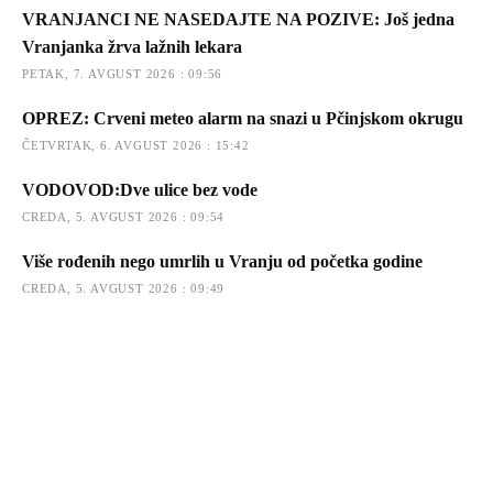
VRANJANCI NE NASEDAJTE NA POZIVE: Još jedna
Vranjanka žrva lažnih lekara
PETAK, 7. AVGUST 2026 : 09:56
OPREZ: Crveni meteo alarm na snazi u Pčinjskom okrugu
ČETVRTAK, 6. AVGUST 2026 : 15:42
VODOVOD:Dve ulice bez vode
CREDA, 5. AVGUST 2026 : 09:54
Više rođenih nego umrlih u Vranju od početka godine
CREDA, 5. AVGUST 2026 : 09:49