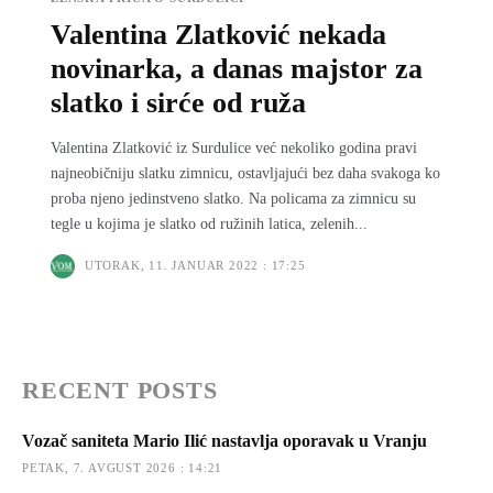
Valentina Zlatković nekada
novinarka, a danas majstor za
slatko i sirće od ruža
Valentina Zlatković iz Surdulice već nekoliko godina pravi
najneobičniju slatku zimnicu, ostavljajući bez daha svakoga ko
proba njeno jedinstveno slatko. Na policama za zimnicu su
tegle u kojima je slatko od ružinih latica, zelenih...
UTORAK, 11. JANUAR 2022 : 17:25
RECENT POSTS
Vozač saniteta Mario Ilić nastavlja oporavak u Vranju
PETAK, 7. AVGUST 2026 : 14:21