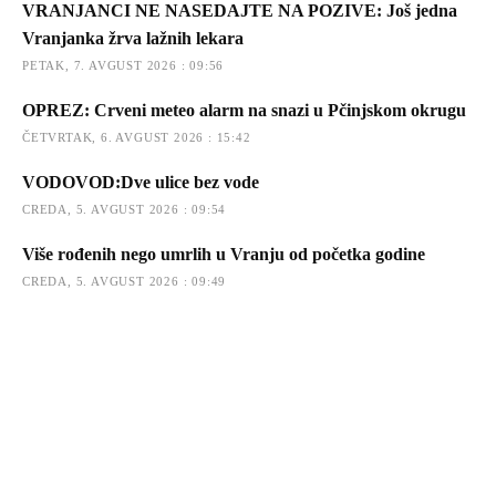
VRANJANCI NE NASEDAJTE NA POZIVE: Još jedna
Vranjanka žrva lažnih lekara
PETAK, 7. AVGUST 2026 : 09:56
OPREZ: Crveni meteo alarm na snazi u Pčinjskom okrugu
ČETVRTAK, 6. AVGUST 2026 : 15:42
VODOVOD:Dve ulice bez vode
CREDA, 5. AVGUST 2026 : 09:54
Više rođenih nego umrlih u Vranju od početka godine
CREDA, 5. AVGUST 2026 : 09:49