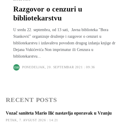
Razgovor o cenzuri u
bibliotekarstvu
U sredu 22. septembra, od 13 sati, Javna biblioteka "Bora
Stanković" organizuje druženje i razgovor o cenzuri u
bibliotekarstvu i izdavaštvu povodom drugog izdanja knjige dr
Dejana Vukićevića Non imprimatur ili Cenzura u
bibliotekarstvu...
PONEDELJAK, 20. SEPTEMBAR 2021 : 09:36
RECENT POSTS
Vozač saniteta Mario Ilić nastavlja oporavak u Vranju
PETAK, 7. AVGUST 2026 : 14:21