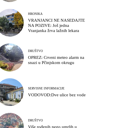
HRONIKA
VRANJANCI NE NASEDAJTE
NA POZIVE: Još jedna
Vranjanka žrva lažnih lekara
DRUŠTVO
OPREZ: Crveni meteo alarm na
snazi u Pčinjskom okrugu
SERVISNE INFORMACIJE
VODOVOD:Dve ulice bez vode
DRUŠTVO
Više rođenih nego umrlih u