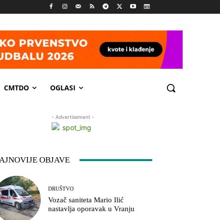
CMTDO
OGLASI
- Advertisement -
AJNOVIJE OBJAVE
DRUŠTVO
Vozač saniteta Mario Ilić
nastavlja oporavak u Vranju