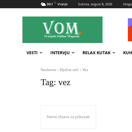
C
Subota, avgust 8, 2026
Uloguj
30.1
Vranje
VESTI
INTERVJU
RELAX KUTAK
KUH
Naslovna
Ključne reči
Vez
Tag:
vez
Nema objava za prikazati