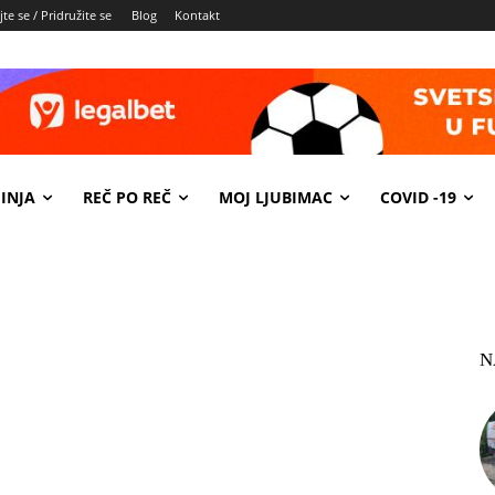
te se / Pridružite se
Blog
Kontakt
INJA
REČ PO REČ
MOJ LJUBIMAC
COVID -19
N