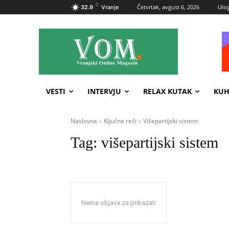
C
Četvrtak, avgust 6, 2026
Ulog
32.9
Vranje
VESTI
INTERVJU
RELAX KUTAK
KUH
Naslovna
Ključne reči
Višepartijski sistem
Tag:
višepartijski sistem
Nema objava za prikazati