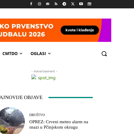
CMTDO
OGLASI
- Advertisement -
AJNOVIJE OBJAVE
DRUŠTVO
OPREZ: Crveni meteo alarm na
snazi u Pčinjskom okrugu