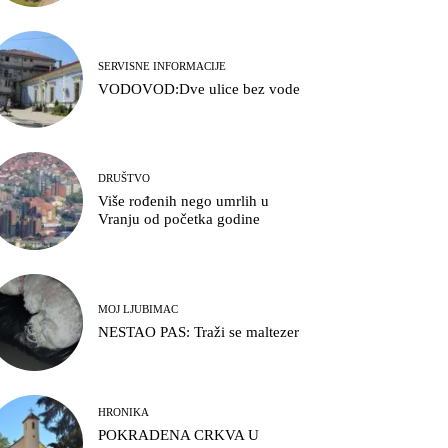
SERVISNE INFORMACIJE
VODOVOD:Dve ulice bez vode
DRUŠTVO
Više rođenih nego umrlih u
Vranju od početka godine
MOJ LJUBIMAC
NESTAO PAS: Traži se maltezer
HRONIKA
POKRADENA CRKVA U