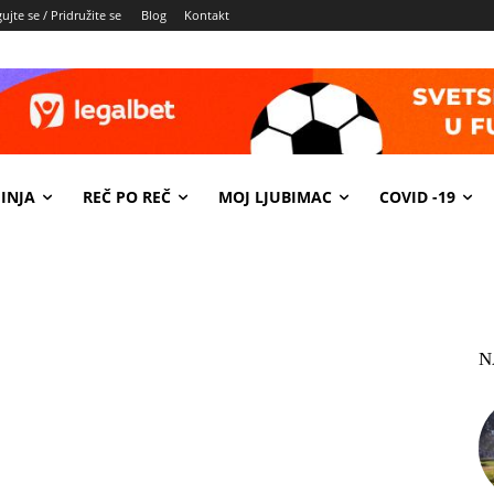
ujte se / Pridružite se
Blog
Kontakt
INJA
REČ PO REČ
MOJ LJUBIMAC
COVID -19
N