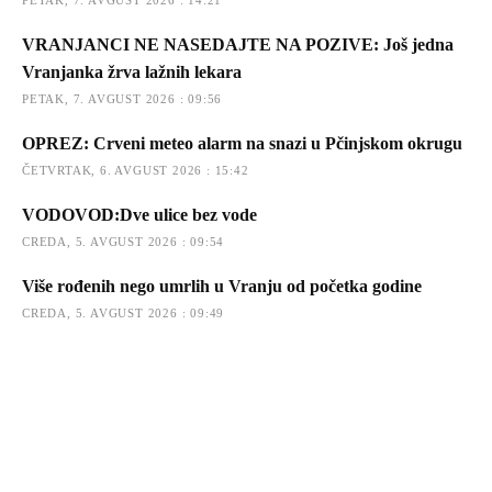
VRANJANCI NE NASEDAJTE NA POZIVE: Još jedna
Vranjanka žrva lažnih lekara
PETAK, 7. AVGUST 2026 : 09:56
OPREZ: Crveni meteo alarm na snazi u Pčinjskom okrugu
ČETVRTAK, 6. AVGUST 2026 : 15:42
VODOVOD:Dve ulice bez vode
CREDA, 5. AVGUST 2026 : 09:54
Više rođenih nego umrlih u Vranju od početka godine
CREDA, 5. AVGUST 2026 : 09:49