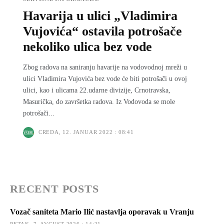
Havarija u ulici „Vladimira
Vujovića“ ostavila potrošače
nekoliko ulica bez vode
Zbog radova na saniranju havarije na vodovodnoj mreži u
ulici Vladimira Vujovića bez vode će biti potrošači u ovoj
ulici, kao i ulicama 22.udarne divizije, Crnotravska,
Masurička, do završetka radova. Iz Vodovoda se mole
potrošači...
CREDA, 12. JANUAR 2022 : 08:41
RECENT POSTS
Vozač saniteta Mario Ilić nastavlja oporavak u Vranju
PETAK, 7. AVGUST 2026 : 14:21