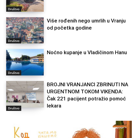
Društvo
Više rođenih nego umrlih u Vranju
od početka godine
Društvo
Noćno kupanje u Vladičinom Hanu
Društvo
BROJNI VRANJANCI ZBRINUTI NA
URGENTNOM TOKOM VIKENDA:
Čak 221 pacijent potražio pomoć
lekara
Društvo