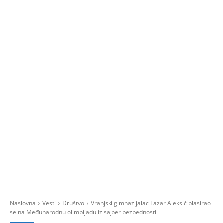
Naslovna
Vesti
Društvo
Vranjski gimnazijalac Lazar Aleksić plasirao
se na Međunarodnu olimpijadu iz sajber bezbednosti