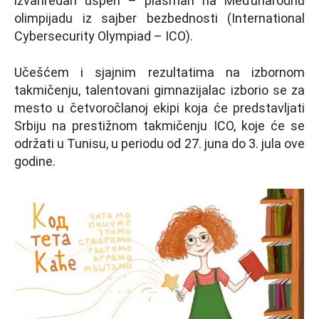
izvanredan uspeh – plasman na Međunarodnu
olimpijadu iz sajber bezbednosti (International
Cybersecurity Olympiad – ICO).
Učešćem i sjajnim rezultatima na izbornom
takmičenju, talentovani gimnazijalac izborio se za
mesto u četvoročlanoj ekipi koja će predstavlјati
Srbiju na prestižnom takmičenju ICO, koje će se
održati u Tunisu, u periodu od 27. juna do 3. jula ove
godine.