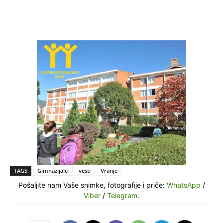
TAGS
Gimnazijalci
vesti
Vranje
Pošaljite nam Vaše snimke, fotografije i priče:
WhatsApp
/
Viber
/
Telegram
.