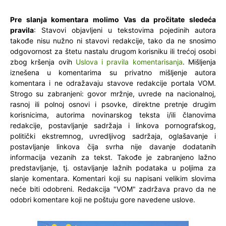
Pre slanja komentara molimo Vas da pročitate sledeća
pravila
: Stavovi objavljeni u tekstovima pojedinih autora
takođe nisu nužno ni stavovi redakcije, tako da ne snosimo
odgovornost za štetu nastalu drugom korisniku ili trećoj osobi
zbog kršenja ovih
Uslova i pravila komentarisanja
. Mišljenja
iznešena u komentarima su privatno mišljenje autora
komentara i ne odražavaju stavove redakcije portala VOM.
Strogo su zabranjeni: govor mržnje, uvrede na nacionalnoj,
rasnoj ili polnoj osnovi i psovke, direktne pretnje drugim
korisnicima, autorima novinarskog teksta i/ili članovima
redakcije, postavljanje sadržaja i linkova pornografskog,
politički ekstremnog, uvredljivog sadržaja, oglašavanje i
postavljanje linkova čija svrha nije davanje dodatanih
informacija vezanih za tekst. Takođe je zabranjeno lažno
predstavljanje, tj. ostavljanje lažnih podataka u poljima za
slanje komentara. Komentari koji su napisani velikim slovima
neće biti odobreni. Redakcija "VOM" zadržava pravo da ne
odobri komentare koji ne poštuju gore navedene uslove.