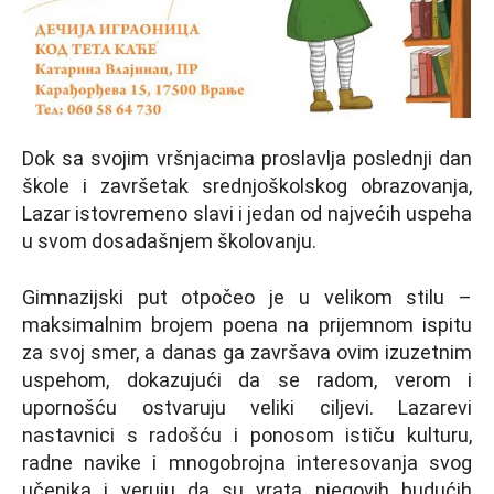
Dok sa svojim vršnjacima proslavlјa poslednji dan
škole i završetak srednjoškolskog obrazovanja,
Lazar istovremeno slavi i jedan od najvećih uspeha
u svom dosadašnjem školovanju.
Gimnazijski put otpočeo je u velikom stilu –
maksimalnim brojem poena na prijemnom ispitu
za svoj smer, a danas ga završava ovim izuzetnim
uspehom, dokazujući da se radom, verom i
upornošću ostvaruju veliki cilјevi. Lazarevi
nastavnici s radošću i ponosom ističu kulturu,
radne navike i mnogobrojna interesovanja svog
učenika i veruju da su vrata njegovih budućih