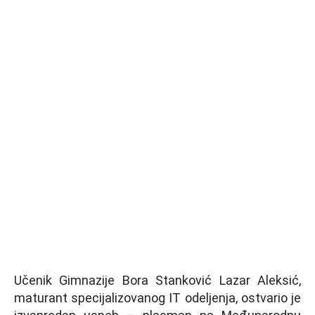
Učenik Gimnazije Bora Stanković Lazar Aleksić,
maturant specijalizovanog IT odelјenja, ostvario je