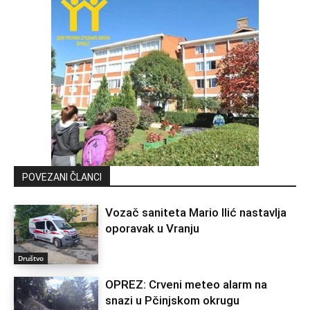
POVEZANI ČLANCI
Vozač saniteta Mario Ilić nastavlja
oporavak u Vranju
Društvo
OPREZ: Crveni meteo alarm na
snazi u Pčinjskom okrugu