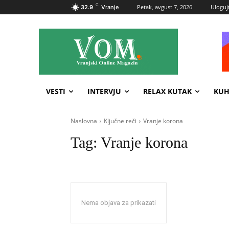
C
Petak, avgust 7, 2026
Ulogujt
32.9
Vranje
VESTI
INTERVJU
RELAX KUTAK
KUH
Naslovna
Ključne reči
Vranje korona
Tag:
Vranje korona
Nema objava za prikazati