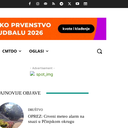
CMTDO
OGLASI
- Advertisement -
AJNOVIJE OBJAVE
DRUŠTVO
OPREZ: Crveni meteo alarm na
snazi u Pčinjskom okrugu