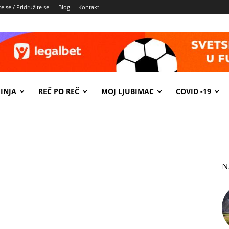
e se / Pridružite se
Blog
Kontakt
INJA
REČ PO REČ
MOJ LJUBIMAC
COVID -19
N