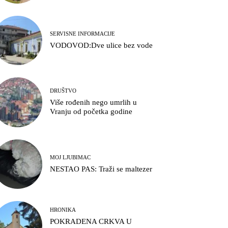
SERVISNE INFORMACIJE
VODOVOD:Dve ulice bez vode
DRUŠTVO
Više rođenih nego umrlih u
Vranju od početka godine
MOJ LJUBIMAC
NESTAO PAS: Traži se maltezer
HRONIKA
POKRADENA CRKVA U