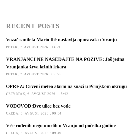
RECENT POSTS
Vozač saniteta Mario Ilić nastavlja oporavak u Vranju
PETAK, 7. AVGUST 2026 : 14:21
VRANJANCI NE NASEDAJTE NA POZIVE: Još jedna
Vranjanka žrva lažnih lekara
PETAK, 7. AVGUST 2026 : 09:56
OPREZ: Crveni meteo alarm na snazi u Pčinjskom okrugu
ČETVRTAK, 6. AVGUST 2026 : 15:42
VODOVOD:Dve ulice bez vode
CREDA, 5. AVGUST 2026 : 09:54
Više rođenih nego umrlih u Vranju od početka godine
CREDA, 5. AVGUST 2026 : 09:49