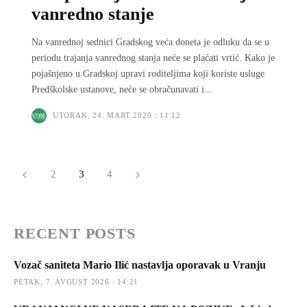
vanredno stanje
Na vanrednoj sednici Gradskog veća doneta je odluku da se u
periodu trajanja vanrednog stanja neće se plaćati vrtić. Kako je
pojašnjeno u Gradskoj upravi roditeljima koji koriste usluge
Predškolske ustanove, neće se obračunavati i...
UTORAK, 24. MART 2020 : 11:12
2
3
4
RECENT POSTS
Vozač saniteta Mario Ilić nastavlja oporavak u Vranju
PETAK, 7. AVGUST 2026 : 14:21