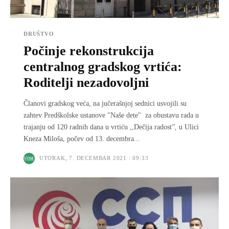
DRUŠTVO
Počinje rekonstrukcija
centralnog gradskog vrtića:
Roditelji nezadovoljni
Članovi gradskog veća, na jučerašnjoj sednici usvojili su
zahtev Predškolske ustanove "Naše dete" za obustavu rada u
trajanju od 120 radnih dana u vrtiću ,,Dečija radost”, u Ulici
Kneza Miloša, počev od 13. decembra...
UTORAK, 7. DECEMBAR 2021 : 09:33