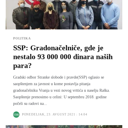
POLITIKA
SSP: Gradonačelniče, gde je
nestalo 93 000 000 dinara naših
para?
Gradski odbor Stranke slobode i pravde(SSP) oglasio se
saopštenjem za javnost u kome postavlja pitanja
gradonačelniku Vranja u vezi novog vrttića u naselju Raška.
Saopštenje prenosimo u celini: U septembru 2018. godine
počeli su radovi na...
PONEDELJAK, 23. AVGUST 2021 : 14:04