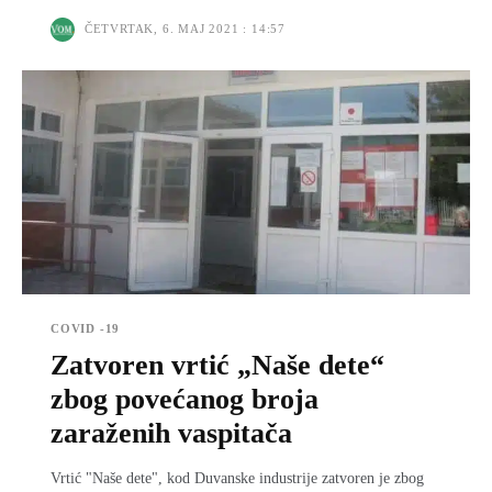
ČETVRTAK, 6. MAJ 2021 : 14:57
COVID -19
Zatvoren vrtić „Naše dete“
zbog povećanog broja
zaraženih vaspitača
Vrtić "Naše dete", kod Duvanske industrije zatvoren je zbog