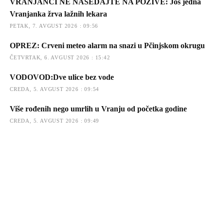
VRANJANCI NE NASEDAJTE NA POZIVE: Još jedna
Vranjanka žrva lažnih lekara
PETAK, 7. AVGUST 2026 : 09:56
OPREZ: Crveni meteo alarm na snazi u Pčinjskom okrugu
ČETVRTAK, 6. AVGUST 2026 : 15:42
VODOVOD:Dve ulice bez vode
CREDA, 5. AVGUST 2026 : 09:54
Više rođenih nego umrlih u Vranju od početka godine
CREDA, 5. AVGUST 2026 : 09:49