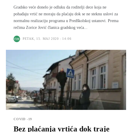
Gradsko veće donelo je odluku da roditelјi dece koja ne
pohađaju vrtić ne moraju da plaćaju dok se ne steknu uslovi za
normalnu realizaciju programa u Predškolskoj ustanovi. Prema
rečima Zorice Jović članica gradskog veća...
PETAK, 15. MAJ 2020 : 14:06
COVID -19
Bez plaćanja vrtića dok traje