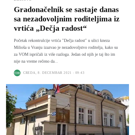
Gradonačelnik se sastaje danas
sa nezadovoljnim roditeljima iz
vrtića „Dečja radost“
Početak rekontrulcije vrtića "Dečja radost" u ulici kneza
Milioša u Vranju izazvao je nezadovoljstvo roditelja, kako su
za VOM ispričali iz više razloga. Jedan od njih je taj što im
nije na vreme rečeno da...
CREDA, 8. DECEMBAR 2021 : 09:43