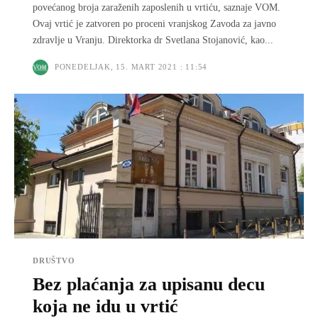
povećanog broja zaraženih zaposlenih u vrtiću, saznaje VOM.
Ovaj vrtić je zatvoren po proceni vranjskog Zavoda za javno
zdravlje u Vranju. Direktorka dr Svetlana Stojanović, kao...
PONEDELJAK, 15. MART 2021 : 11:54
DRUŠTVO
Bez plaćanja za upisanu decu
koja ne idu u vrtić