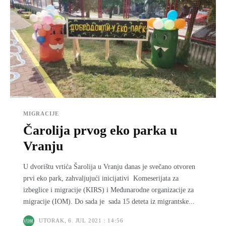
MIGRACIJE
Čarolija prvog eko parka u
Vranju
U dvorištu vrtića Šarolija u Vranju danas je svečano otvoren
prvi eko park, zahvaljujući inicijativi Komeserijata za
izbeglice i migracije (KIRS) i Međunarodne organizacije za
migracije (IOM). Do sada je sada 15 deteta iz migrantske...
UTORAK, 6. JUL 2021 : 14:56