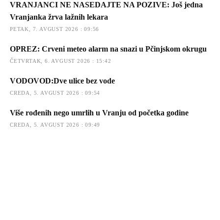
VRANJANCI NE NASEDAJTE NA POZIVE: Još jedna
Vranjanka žrva lažnih lekara
PETAK, 7. AVGUST 2026 : 09:56
OPREZ: Crveni meteo alarm na snazi u Pčinjskom okrugu
ČETVRTAK, 6. AVGUST 2026 : 15:42
VODOVOD:Dve ulice bez vode
CREDA, 5. AVGUST 2026 : 09:54
Više rođenih nego umrlih u Vranju od početka godine
CREDA, 5. AVGUST 2026 : 09:49