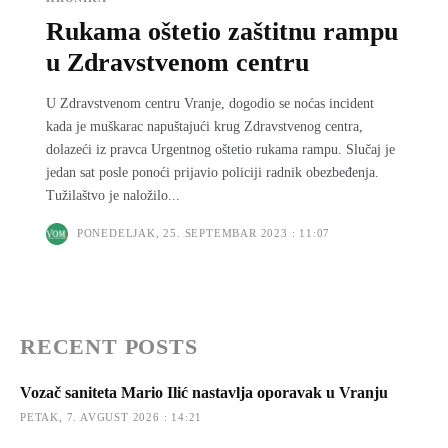
Rukama oštetio zaštitnu rampu
u Zdravstvenom centru
U Zdravstvenom centru Vranje, dogodio se noćas incident
kada je muškarac napuštajući krug Zdravstvenog centra,
dolazeći iz pravca Urgentnog oštetio rukama rampu. Slučaj je
jedan sat posle ponoći prijavio policiji radnik obezbeđenja.
Tužilaštvo je naložilo...
PONEDELJAK, 25. SEPTEMBAR 2023 : 11:07
RECENT POSTS
Vozač saniteta Mario Ilić nastavlja oporavak u Vranju
PETAK, 7. AVGUST 2026 : 14:21