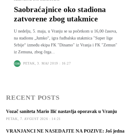
Saobraćajnice oko stadiona
zatvorene zbog utakmice
U nedelјu, 5. maja, u Vranju se sa početkom u 16,00 časova,
na stadionu „Jumko“, igra fudbalska utakmica "Super lige
Srbije“ između ekipa FK "Dinamo" iz Vranja i FK "Zemun"
iz Zemuna, zbog čega...
PETAK, 3. MAJ 2019 : 16:27
RECENT POSTS
Vozač saniteta Mario Ilić nastavlja oporavak u Vranju
PETAK, 7. AVGUST 2026 : 14:21
VRANJANCI NE NASEDAJTE NA POZIVE: Još jedna