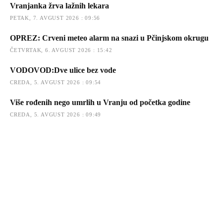
Vranjanka žrva lažnih lekara
PETAK, 7. AVGUST 2026 : 09:56
OPREZ: Crveni meteo alarm na snazi u Pčinjskom okrugu
ČETVRTAK, 6. AVGUST 2026 : 15:42
VODOVOD:Dve ulice bez vode
CREDA, 5. AVGUST 2026 : 09:54
Više rođenih nego umrlih u Vranju od početka godine
CREDA, 5. AVGUST 2026 : 09:49