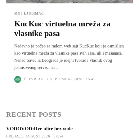
MOJ LJUBIMAC
KucKuc virtuelna mreža za
vlasnike pasa
Nedavno je počeo sa radom web sajt KucKuc koji je osmišljen
kao virtuelna mreža za vlasnike pasa svih rasa, ali i mešanaca.
Nenad Savić iz Beograda je idejni tvorac i vlasnik ovog
jedinstvenog servisa na...
ČETVRTAK, 3. SEPTEMBAR 2020 : 15:45
RECENT POSTS
VODOVOD:Dve ulice bez vode
CREDA, 5. AVGUST 2026 : 09:54