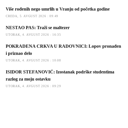
Više rođenih nego umrlih u Vranju od početka godine
CREDA, 5. AVGUST 2026 : 09:49
NESTAO PAS: Traži se maltezer
UTORAK, 4. AVGUST 2026 : 16:35
POKRADENA CRKVA U RADOVNICI: Lopov pronađen
i priznao delo
UTORAK, 4. AVGUST 2026 : 10:08
ISIDOR STEFANOVIĆ: Izostanak podrške studentima
razlog za moju ostavku
UTORAK, 4. AVGUST 2026 : 09:29