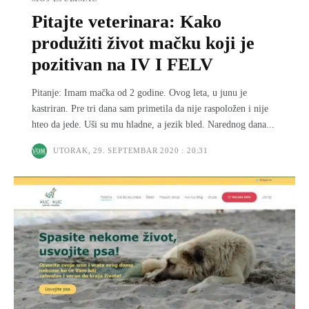
Pitajte veterinara: Kako
produžiti život mačku koji je
pozitivan na IV I FELV
Pitanje: Imam mačka od 2 godine. Ovog leta, u junu je
kastriran. Pre tri dana sam primetila da nije raspoložen i nije
hteo da jede. Uši su mu hladne, a jezik bled. Narednog dana...
UTORAK, 29. SEPTEMBAR 2020 : 20:31