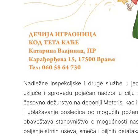
Nadležne inspekcijske i druge službe u j
uključe i sprovedu pojačan nadzor u cilj
časovno dežurstvo na deponiji Meteris, kao 
i ublažavanje posledica od mogućih požara
obaveštava stanovništvo o mogućnosti nas
paljenje strnih useva, smeća i biljnih ostat