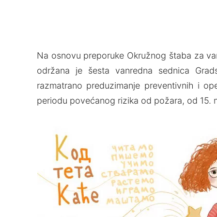
Na osnovu preporuke Okružnog štaba za vanre
održana je šesta vanredna sednica Grads
razmatrano preduzimanje preventivnih i ope
periodu povećanog rizika od požara, od 15. ma