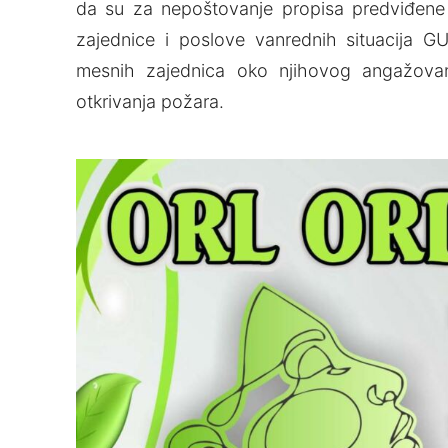
da su za nepoštovanje propisa predviđen
zajednice i poslove vanrednih situacija G
mesnih zajednica oko njihovog angažovan
otkrivanja požara.