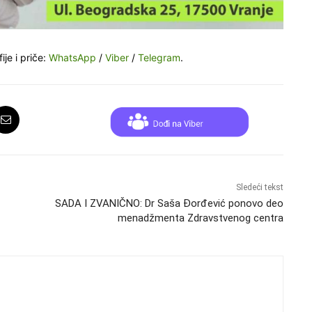
ije i priče:
WhatsApp
/
Viber
/
Telegram
.
Sledeći tekst
SADA I ZVANIČNO: Dr Saša Đorđević ponovo deo
menadžmenta Zdravstvenog centra