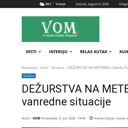
C
Subota, avgust 8, 2026
Uloguj
30.1
Vranje
VESTI
INTERVJU
RELAX KUTAK
KUH
Naslovna
Vesti
Društvo
DEŽURSTVA NA METERISU: Odluka Štab
Društvo
DEŽURSTVA NA METER
vanredne situacije
Autor :
VOM
Ponedeljak, 8. jun 2026 : 14:44
Vreme čitanja:
manje o