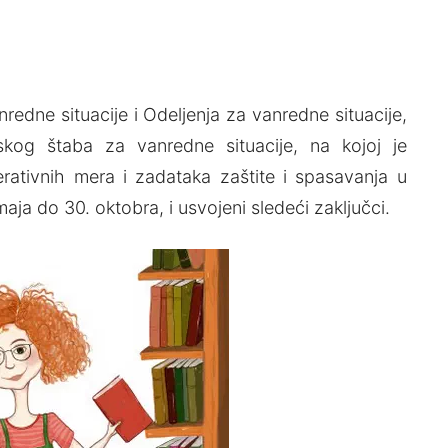
dne situacije i Odeljenja za vanredne situacije,
kog štaba za vanredne situacije, na kojoj je
rativnih mera i zadataka zaštite i spasavanja u
ja do 30. oktobra, i usvojeni sledeći zaključci.