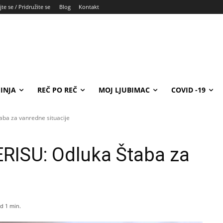
te se / Pridružite se
Blog
Kontakt
INJA
REČ PO REČ
MOJ LJUBIMAC
COVID -19
a za vanredne situacije
ISU: Odluka Štaba za
d 1
min.