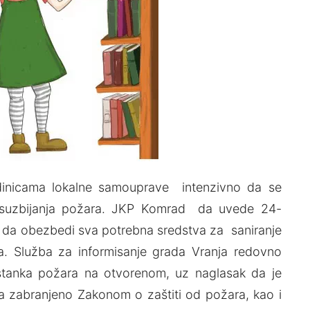
edinicama lokalne samouprave intenzivno da se
u suzbijanja požara. JKP Komrad da uvede 24-
i da obezbedi sva potrebna sredstva za saniranje
. Služba za informisanje grada Vranja redovno
tanka požara na otvorenom, uz naglasak da je
aka zabranjeno Zakonom o zaštiti od požara, kao i