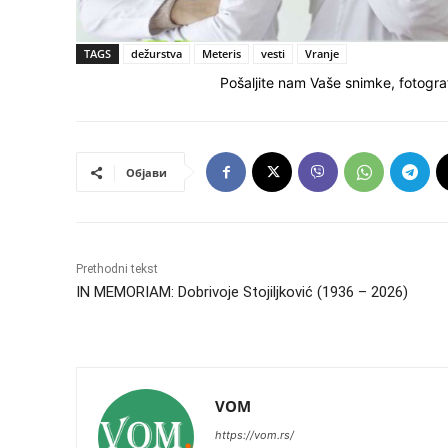
TAGS
dežurstva
Meteris
vesti
Vranje
Pošaljite nam Vaše snimke, fotograf
Објави
Prethodni tekst
IN MEMORIAM: Dobrivoje Stojiljković (1936 – 2026)
VOM
https://vom.rs/