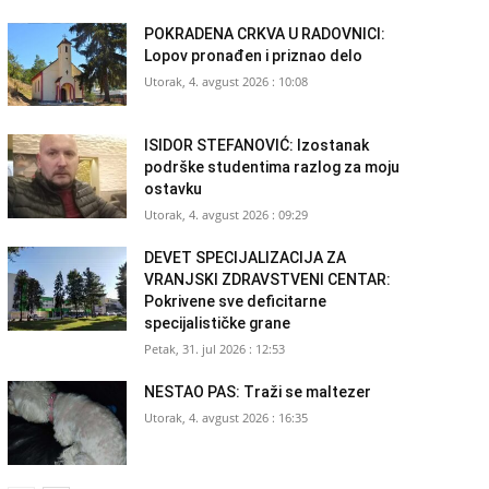
POKRADENA CRKVA U RADOVNICI:
Lopov pronađen i priznao delo
Utorak, 4. avgust 2026 : 10:08
ISIDOR STEFANOVIĆ: Izostanak
podrške studentima razlog za moju
ostavku
Utorak, 4. avgust 2026 : 09:29
DEVET SPECIJALIZACIJA ZA
VRANJSKI ZDRAVSTVENI CENTAR:
Pokrivene sve deficitarne
specijalističke grane
Petak, 31. jul 2026 : 12:53
NESTAO PAS: Traži se maltezer
Utorak, 4. avgust 2026 : 16:35