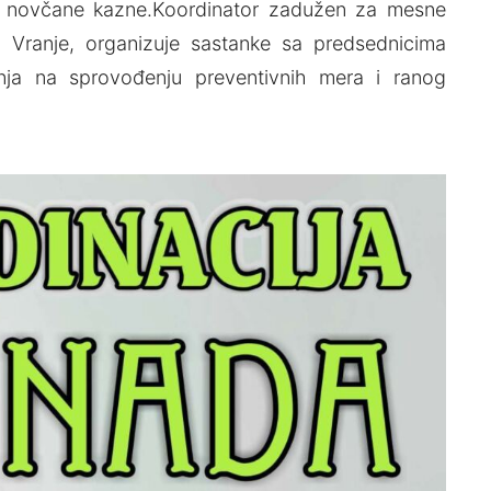
e novčane kazne.Koordinator zadužen za mesne
U Vranje, organizuje sastanke sa predsednicima
ja na sprovođenju preventivnih mera i ranog