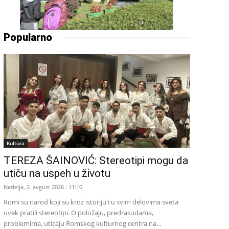
Popularno
Kultura
TEREZA ŠAINOVIĆ: Stereotipi mogu da
utiču na uspeh u životu
Nedelja, 2. avgust 2026 : 11:10
Romi su narod koji su kroz istoriju i u svim delovima sveta
uvek pratili stereotipi. O položaju, predrasudama,
problemima, uticaju Romskog kulturnog centra na...