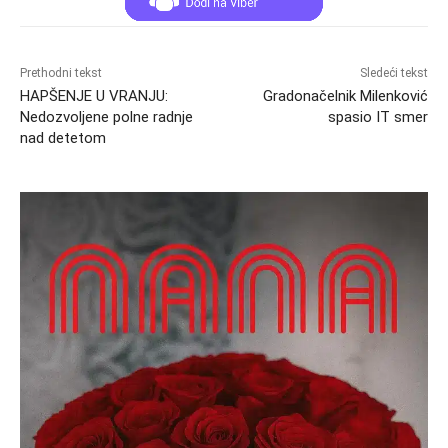
Prethodni tekst
Sledeći tekst
HAPŠENJE U VRANJU:
Gradonačelnik Milenković
Nedozvoljene polne radnje
spasio IT smer
nad detetom