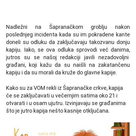
Nadležni na Šapranačkom groblju nakon
poslednjeg incidenta kada su im pokradene kante
doneli su odluku da zaključavaju takozvanu donju
kapiju. Iako, se ova odluka sprovodi već danima,
jutros su se našoj redakciji javili nezadovoljni
građani, koji kažu da su naišli na zakatančenu
kapiju i da su morali da kruže do glavne kapije.
Kako su za VOM rekli iz Šapranačke crkve, kapija
će se zaključavati u večernjim satima oko 21 i
otvarati i u osam ujutru. Izvinjavaju se građanima
što je jutro kapija nešto kasnije otključana.