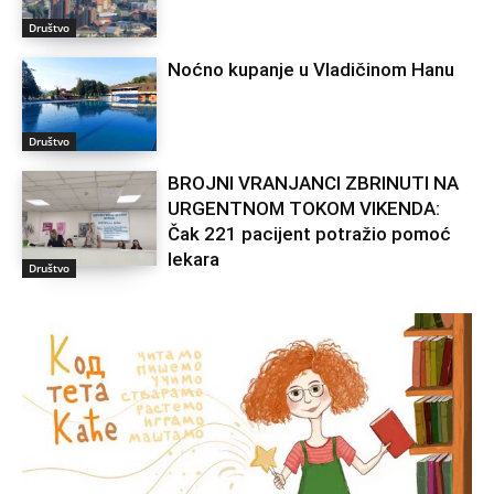
Društvo
Noćno kupanje u Vladičinom Hanu
Društvo
BROJNI VRANJANCI ZBRINUTI NA
URGENTNOM TOKOM VIKENDA:
Čak 221 pacijent potražio pomoć
lekara
Društvo