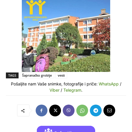
TAGS
Šapranačko groblje
vesti
Pošaljite nam Vaše snimke, fotografije i priče:
WhatsApp
/
Viber
/
Telegram
.