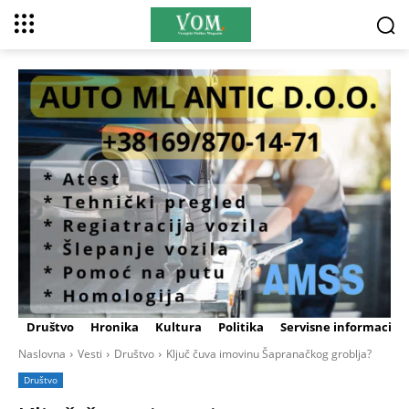
Društvo
Hronika
Kultura
Politika
Servisne informacije
Naslovna
Vesti
Društvo
Ključ čuva imovinu Šapranačkog groblja?
Društvo