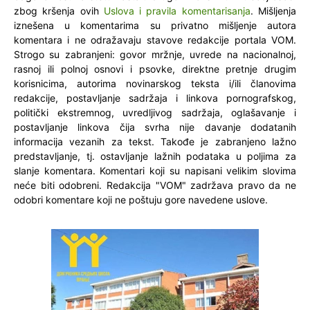
zbog kršenja ovih
Uslova i pravila komentarisanja
. Mišljenja
iznešena u komentarima su privatno mišljenje autora
komentara i ne odražavaju stavove redakcije portala VOM.
Strogo su zabranjeni: govor mržnje, uvrede na nacionalnoj,
rasnoj ili polnoj osnovi i psovke, direktne pretnje drugim
korisnicima, autorima novinarskog teksta i/ili članovima
redakcije, postavljanje sadržaja i linkova pornografskog,
politički ekstremnog, uvredljivog sadržaja, oglašavanje i
postavljanje linkova čija svrha nije davanje dodatanih
informacija vezanih za tekst. Takođe je zabranjeno lažno
predstavljanje, tj. ostavljanje lažnih podataka u poljima za
slanje komentara. Komentari koji su napisani velikim slovima
neće biti odobreni. Redakcija "VOM" zadržava pravo da ne
odobri komentare koji ne poštuju gore navedene uslove.