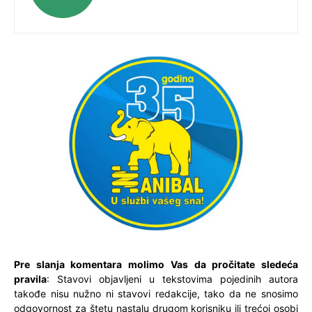
Pre slanja komentara molimo Vas da pročitate sledeća
pravila
: Stavovi objavljeni u tekstovima pojedinih autora
takođe nisu nužno ni stavovi redakcije, tako da ne snosimo
odgovornost za štetu nastalu drugom korisniku ili trećoj osobi