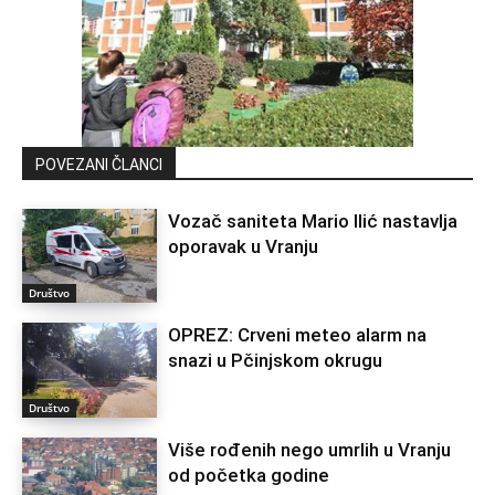
POVEZANI ČLANCI
Vozač saniteta Mario Ilić nastavlja
oporavak u Vranju
Društvo
OPREZ: Crveni meteo alarm na
snazi u Pčinjskom okrugu
Društvo
Više rođenih nego umrlih u Vranju
od početka godine