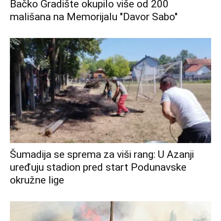
Bačko Gradište okupilo više od 200
mališana na Memorijalu "Davor Sabo"
Šumadija se sprema za viši rang: U Azanji
uređuju stadion pred start Podunavske
okružne lige