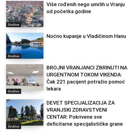
Više rođenih nego umrlih u Vranju
od početka godine
Društvo
Noćno kupanje u Vladičinom Hanu
Društvo
BROJNI VRANJANCI ZBRINUTI NA
URGENTNOM TOKOM VIKENDA:
Čak 221 pacijent potražio pomoć
lekara
Društvo
DEVET SPECIJALIZACIJA ZA
VRANJSKI ZDRAVSTVENI
CENTAR: Pokrivene sve
deficitarne specijalističke grane
Društvo