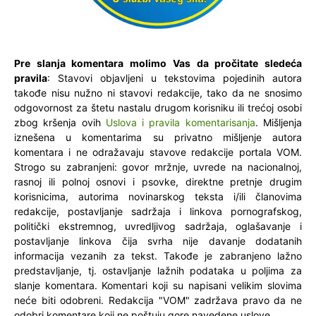
Pre slanja komentara molimo Vas da pročitate sledeća
pravila
: Stavovi objavljeni u tekstovima pojedinih autora
takođe nisu nužno ni stavovi redakcije, tako da ne snosimo
odgovornost za štetu nastalu drugom korisniku ili trećoj osobi
zbog kršenja ovih
Uslova i pravila komentarisanja
. Mišljenja
iznešena u komentarima su privatno mišljenje autora
komentara i ne odražavaju stavove redakcije portala VOM.
Strogo su zabranjeni: govor mržnje, uvrede na nacionalnoj,
rasnoj ili polnoj osnovi i psovke, direktne pretnje drugim
korisnicima, autorima novinarskog teksta i/ili članovima
redakcije, postavljanje sadržaja i linkova pornografskog,
politički ekstremnog, uvredljivog sadržaja, oglašavanje i
postavljanje linkova čija svrha nije davanje dodatanih
informacija vezanih za tekst. Takođe je zabranjeno lažno
predstavljanje, tj. ostavljanje lažnih podataka u poljima za
slanje komentara. Komentari koji su napisani velikim slovima
neće biti odobreni. Redakcija "VOM" zadržava pravo da ne
odobri komentare koji ne poštuju gore navedene uslove.