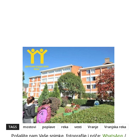
TAGS
mostovi
poplave
reka
vesti
Vranje
Vranjska reka
Pošaljite nam Vaše snimke, fotografije i priče:
WhatsApp
/