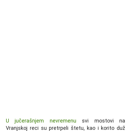
U jučerašnjem nevremenu
svi mostovi na
Vranjskoj reci su pretrpeli štetu, kao i korito duž