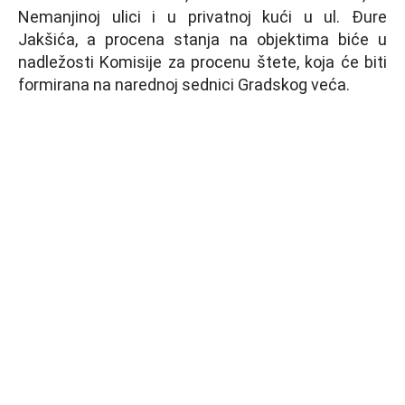
Nemanjinoj ulici i u privatnoj kući u ul. Đure
Jakšića, a procena stanja na objektima biće u
nadležosti Komisije za procenu štete, koja će biti
formirana na narednoj sednici Gradskog veća.