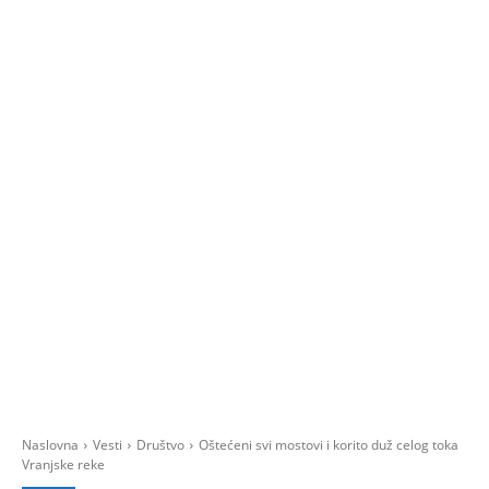
Naslovna
Vesti
Društvo
Oštećeni svi mostovi i korito duž celog toka
Vranjske reke