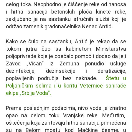
celog toka. Neophodno je čišćenje reke od nanosa
i hitna sanacija betonskih ploča kinete reke,
zaključeno je na sastanku stručnih službi koji je
održao zamenik gradonačelnika Nenad Antić.
Kako se čulo na sastanku, Antić je rekao da se
tokom jutra čuo sa kabinetom Ministarstva
poljoprivrede koje je obećalo pomoć i dodao da je i
Zavod „Visan“ iz Zemuna ponudio usluge
dezinfekcije, dezinsekcije i deratizacije,
poplavljenih područja bez naknade.
Štetu u
Poljaničkim selima i u koritu Veternice saniraće
ekipe „Srbija Voda“.
Prema poslednjim podacima, nivo vode je znatno
opao na celom toku Vranjske reke. Međutim,
oštećenja koja zahtevaju hitnu sanaciju primećena
su na Belom mostu, kod Mačkine česme, u