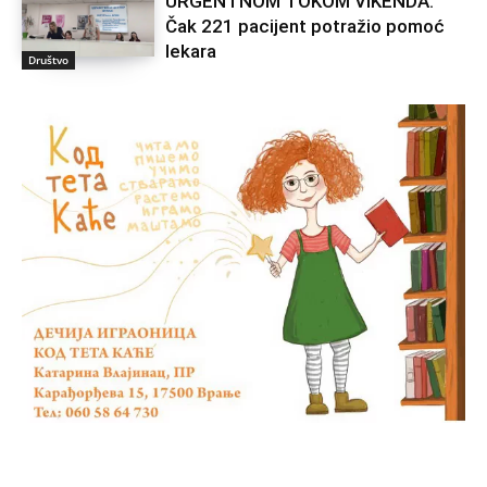
URGENTNOM TOKOM VIKENDA:
Čak 221 pacijent potražio pomoć
lekara
Društvo