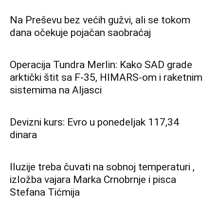
Na Preševu bez većih gužvi, ali se tokom
dana očekuje pojačan saobraćaj
Operacija Tundra Merlin: Kako SAD grade
arktički štit sa F-35, HIMARS-om i raketnim
sistemima na Aljasci
Devizni kurs: Evro u ponedeljak 117,34
dinara
Iluzije treba čuvati na sobnoj temperaturi ,
izložba vajara Marka Crnobrnje i pisca
Stefana Tićmija