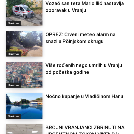
Vozač saniteta Mario Ilić nastavlja
oporavak u Vranju
Društvo
OPREZ: Crveni meteo alarm na
snazi u Pčinjskom okrugu
Društvo
Više rođenih nego umrlih u Vranju
od početka godine
Društvo
Noćno kupanje u Vladičinom Hanu
Društvo
BROJNI VRANJANCI ZBRINUTI NA