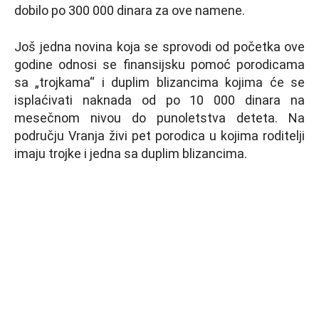
dobilo po 300 000 dinara za ove namene.
Još jedna novina koja se sprovodi od početka ove
godine odnosi se finansijsku pomoć porodicama
sa „trojkama“ i duplim blizancima kojima će se
isplaćivati naknada od po 10 000 dinara na
mesečnom nivou do punoletstva deteta. Na
području Vranja živi pet porodica u kojima roditelјi
imaju trojke i jedna sa duplim blizancima.