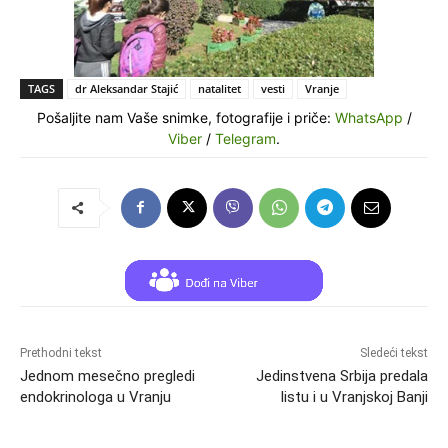
TAGS
dr Aleksandar Stajić
natalitet
vesti
Vranje
Pošaljite nam Vaše snimke, fotografije i priče:
WhatsApp
/
Viber
/
Telegram
.
Prethodni tekst
Sledeći tekst
Jednom mesečno pregledi
Jedinstvena Srbija predala
endokrinologa u Vranju
listu i u Vranjskoj Banji