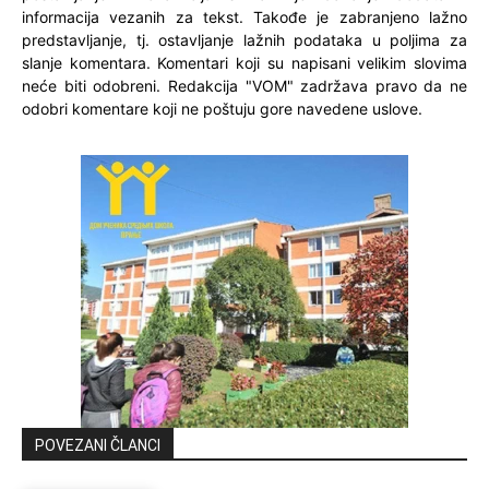
informacija vezanih za tekst. Takođe je zabranjeno lažno
predstavljanje, tj. ostavljanje lažnih podataka u poljima za
slanje komentara. Komentari koji su napisani velikim slovima
neće biti odobreni. Redakcija "VOM" zadržava pravo da ne
odobri komentare koji ne poštuju gore navedene uslove.
POVEZANI ČLANCI