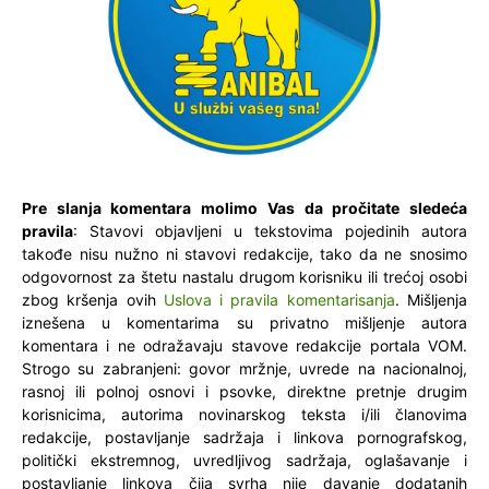
Pre slanja komentara molimo Vas da pročitate sledeća
pravila
: Stavovi objavljeni u tekstovima pojedinih autora
takođe nisu nužno ni stavovi redakcije, tako da ne snosimo
odgovornost za štetu nastalu drugom korisniku ili trećoj osobi
zbog kršenja ovih
Uslova i pravila komentarisanja
. Mišljenja
iznešena u komentarima su privatno mišljenje autora
komentara i ne odražavaju stavove redakcije portala VOM.
Strogo su zabranjeni: govor mržnje, uvrede na nacionalnoj,
rasnoj ili polnoj osnovi i psovke, direktne pretnje drugim
korisnicima, autorima novinarskog teksta i/ili članovima
redakcije, postavljanje sadržaja i linkova pornografskog,
politički ekstremnog, uvredljivog sadržaja, oglašavanje i
postavljanje linkova čija svrha nije davanje dodatanih