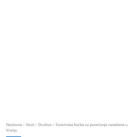
Naslovna
Vesti
Društvo
Sistemska borba za povećanje nataliteta u
Vranju