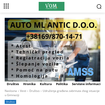
Društvo
Hronika
Kultura
Politika
Servisne informacije
Naslovna
Vesti
Društvo
Udruženja građana zabrinuta zbog situacije
u Gimnaziji
Društvo