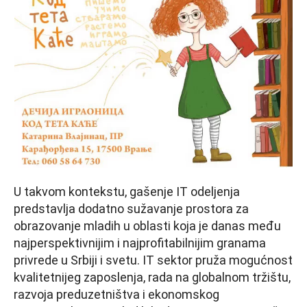
U takvom kontekstu, gašenje IT odeljenja
predstavlja dodatno sužavanje prostora za
obrazovanje mladih u oblasti koja je danas među
najperspektivnijim i najprofitabilnijim granama
privrede u Srbiji i svetu. IT sektor pruža mogućnost
kvalitetnijeg zaposlenja, rada na globalnom tržištu,
razvoja preduzetništva i ekonomskog