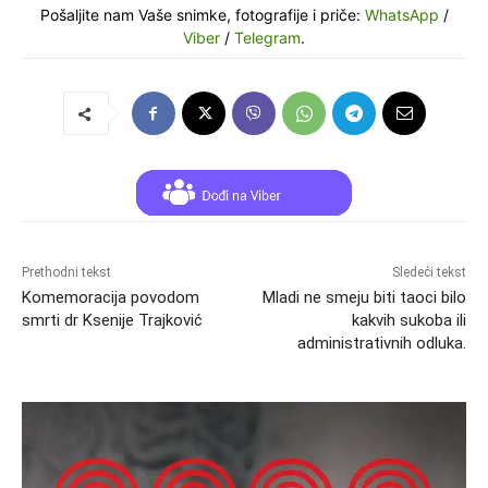
Pošaljite nam Vaše snimke, fotografije i priče:
WhatsApp
/
Viber
/
Telegram
.
Prethodni tekst
Sledeći tekst
Komemoracija povodom
Mladi ne smeju biti taoci bilo
smrti dr Ksenije Trajković
kakvih sukoba ili
administrativnih odluka.