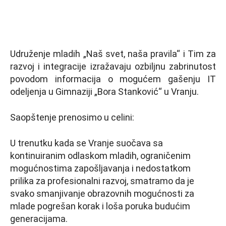
Udruženje mladih „Naš svet, naša pravila“ i Tim za
razvoj i integracije izražavaju ozbiljnu zabrinutost
povodom informacija o mogućem gašenju IT
odeljenja u Gimnaziji „Bora Stanković“ u Vranju.
Saopštenje prenosimo u celini:
U trenutku kada se Vranje suočava sa
kontinuiranim odlaskom mladih, ograničenim
mogućnostima zapošljavanja i nedostatkom
prilika za profesionalni razvoj, smatramo da je
svako smanjivanje obrazovnih mogućnosti za
mlade pogrešan korak i loša poruka budućim
generacijama.