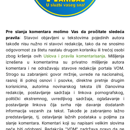
Pre slanja komentara molimo Vas da pročitate sledeća
pravila
: Stavovi objavljeni u tekstovima pojedinih autora
takođe nisu nužno ni stavovi redakcije, tako da ne snosimo
odgovornost za štetu nastalu drugom korisniku ili trećoj osobi
zbog kršenja ovih
Uslova i pravila komentarisanja
. Mišljenja
iznešena u komentarima su privatno mišljenje autora
komentara i ne odražavaju stavove redakcije portala VOM.
Strogo su zabranjeni: govor mržnje, uvrede na nacionalnoj,
rasnoj ili polnoj osnovi i psovke, direktne pretnje drugim
korisnicima, autorima novinarskog teksta i/ili članovima
redakcije, postavljanje sadržaja i linkova pornografskog,
politički ekstremnog, uvredljivog sadržaja, oglašavanje i
postavljanje linkova čija svrha nije davanje dodatanih
informacija vezanih za tekst. Takođe je zabranjeno lažno
predstavljanje, tj. ostavljanje lažnih podataka u poljima za
slanje komentara. Komentari koji su napisani velikim slovima
neće biti odobreni. Redakcija "VOM" zadržava pravo da ne