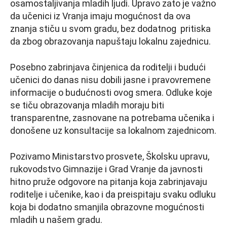
osamostaljivanja mladih ljudi. Upravo zato je važno
da učenici iz Vranja imaju mogućnost da ova
znanja stiču u svom gradu, bez dodatnog pritiska
da zbog obrazovanja napuštaju lokalnu zajednicu.
Posebno zabrinjava činjenica da roditelji i budući
učenici do danas nisu dobili jasne i pravovremene
informacije o budućnosti ovog smera. Odluke koje
se tiču obrazovanja mladih moraju biti
transparentne, zasnovane na potrebama učenika i
donošene uz konsultacije sa lokalnom zajednicom.
Pozivamo Ministarstvo prosvete, Školsku upravu,
rukovodstvo Gimnazije i Grad Vranje da javnosti
hitno pruže odgovore na pitanja koja zabrinjavaju
roditelje i učenike, kao i da preispitaju svaku odluku
koja bi dodatno smanjila obrazovne mogućnosti
mladih u našem gradu.