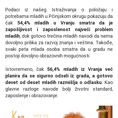
Podaci iz našeg Istraživanja o položaju i
potrebama mladih u Pčinjskom okrugu pokazuju da
čak
54,4% mladih u Vranju smatra da je
zapošljivost i zaposlenost najveći problem
mladih
, dok gotovo trećina mladih navodi da nema
dovoljno prilika za razvoj znanja i veština. Takođe,
svaki peta mlada osoba smatra da u gradu ne
postoji dovoljno obrazovnih mogućnosti.
Istovremeno, čak
56,4% mladih iz Vranja već
planira da se sigurno odseli iz grada, a gotovo
devet od deset mladih razmišlja o odlasku
. Kao
glavne razloge navode bolji životni standard,
zaposlenje i obrazovanje.