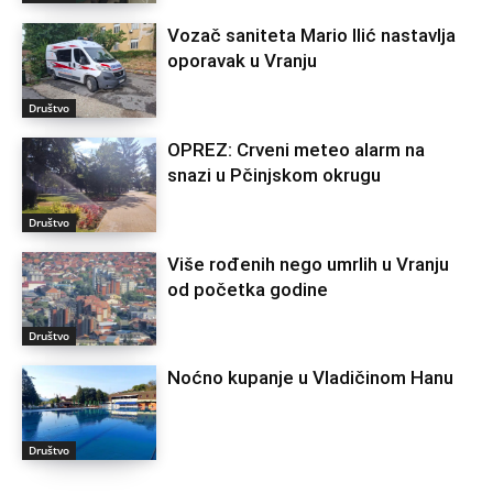
Vozač saniteta Mario Ilić nastavlja
oporavak u Vranju
Društvo
OPREZ: Crveni meteo alarm na
snazi u Pčinjskom okrugu
Društvo
Više rođenih nego umrlih u Vranju
od početka godine
Društvo
Noćno kupanje u Vladičinom Hanu
Društvo