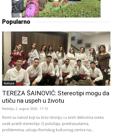
Popularno
Kultura
TEREZA ŠAINOVIĆ: Stereotipi mogu da
utiču na uspeh u životu
Nedelja, 2. avgust 2026 : 11:10
Romi su narod koji su kroz istoriju i u svim delovima sveta
uvek pratili stereotipi. O položaju, predrasudama,
problemima, uticaju Romskog kulturnog centra na...