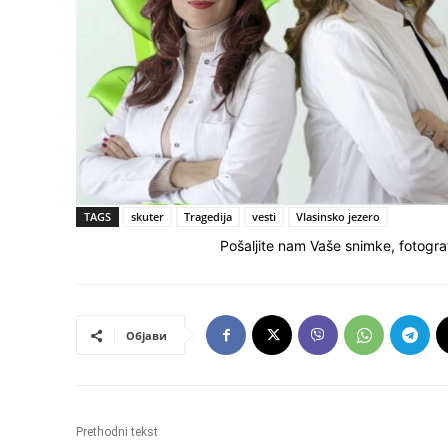
TAGS
skuter
Tragedija
vesti
Vlasinsko jezero
Pošaljite nam Vaše snimke, fotograf
Објави
Prethodni tekst