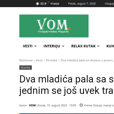
C
Petak, avgust 7, 2026
Ulogujt
32.9
Vranje
VESTI
INTERVJU
RELAX KUTAK
KUH
Naslovna
Vesti
Hronika
Dva mladića pala sa skutera u jezero, 
Hronika
Dva mladića pala sa s
jednim se još uvek tr
Autor :
VOM
Utorak, 15. avgust 2023 : 19:05
Vreme čitanja:
manje o