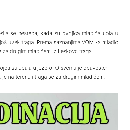
ila se nesreća, kada su dvojica mladića upla u
e još uvek traga. Prema saznanjima VOM -a mladić
se za drugim mladićem iz Leskovc traga.
obojca su upala u jezero. O svemu je obavešten
 dalјe na terenu i traga se za drugim mladićem.