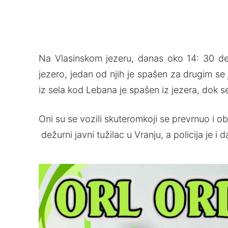
Na Vlasinskom jezeru, danas oko 14: 30 des
jezero, jedan od njih je spašen za drugim s
iz sela kod Lebana je spašen iz jezera, dok 
Oni su se vozili skuteromkoji se prevrnuo i 
dežurni javni tužilac u Vranju, a policija je i