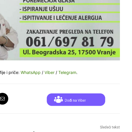
ije i priče:
WhatsApp
/
Viber
/
Telegram
.
Sledeći tekst