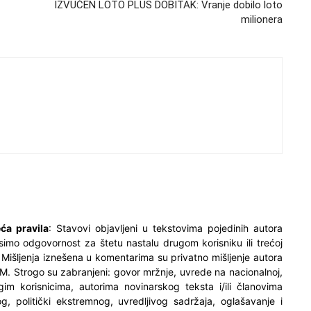
IZVUČEN LOTO PLUS DOBITAK: Vranje dobilo loto
milionera
ća pravila
: Stavovi objavljeni u tekstovima pojedinih autora
simo odgovornost za štetu nastalu drugom korisniku ili trećoj
. Mišljenja iznešena u komentarima su privatno mišljenje autora
M. Strogo su zabranjeni: govor mržnje, uvrede na nacionalnoj,
ugim korisnicima, autorima novinarskog teksta i/ili članovima
og, politički ekstremnog, uvredljivog sadržaja, oglašavanje i