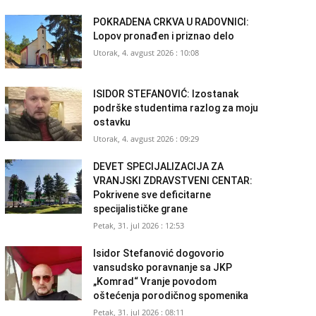
POKRADENA CRKVA U RADOVNICI:
Lopov pronađen i priznao delo
Utorak, 4. avgust 2026 : 10:08
ISIDOR STEFANOVIĆ: Izostanak
podrške studentima razlog za moju
ostavku
Utorak, 4. avgust 2026 : 09:29
DEVET SPECIJALIZACIJA ZA
VRANJSKI ZDRAVSTVENI CENTAR:
Pokrivene sve deficitarne
specijalističke grane
Petak, 31. jul 2026 : 12:53
Isidor Stefanović dogovorio
vansudsko poravnanje sa JKP
„Komrad“ Vranje povodom
oštećenja porodičnog spomenika
Petak, 31. jul 2026 : 08:11