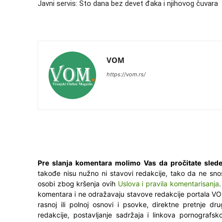
Javni servis: Sto dana bez devet đaka i njihovog čuvara
VOM
https://vom.rs/
Pre slanja komentara molimo Vas da pročitate slede
takođe nisu nužno ni stavovi redakcije, tako da ne sno
osobi zbog kršenja ovih
Uslova i pravila komentarisanja
komentara i ne odražavaju stavove redakcije portala VO
rasnoj ili polnoj osnovi i psovke, direktne pretnje dr
redakcije, postavljanje sadržaja i linkova pornografsk