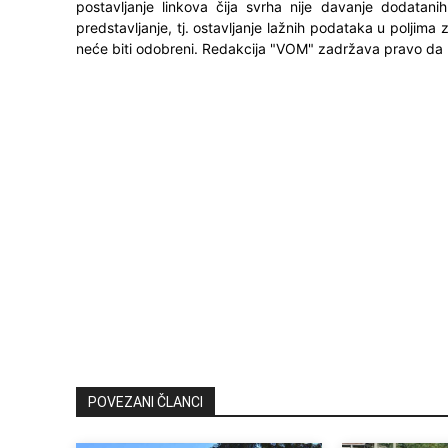
postavljanje linkova čija svrha nije davanje dodatani
predstavljanje, tj. ostavljanje lažnih podataka u poljima
neće biti odobreni. Redakcija "VOM" zadržava pravo da 
POVEZANI ČLANCI