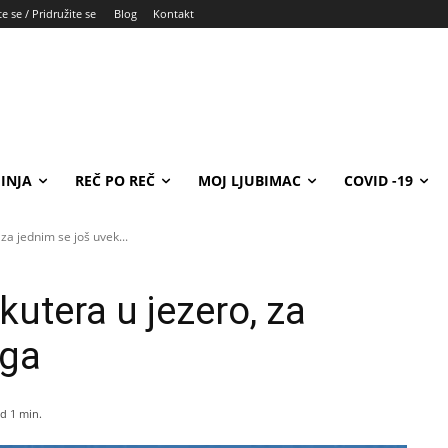
e se / Pridružite se
Blog
Kontakt
INJA
REČ PO REČ
MOJ LJUBIMAC
COVID -19
za jednim se još uvek...
kutera u jezero, za
aga
d 1
min.