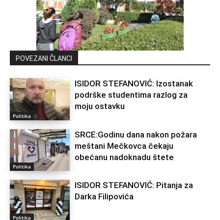
POVEZANI ČLANCI
ISIDOR STEFANOVIĆ: Izostanak
podrške studentima razlog za
moju ostavku
Politika
SRCE:Godinu dana nakon požara
meštani Mečkovca čekaju
obećanu nadoknadu štete
Politika
ISIDOR STEFANOVIĆ: Pitanja za
Darka Filipovića
Politika