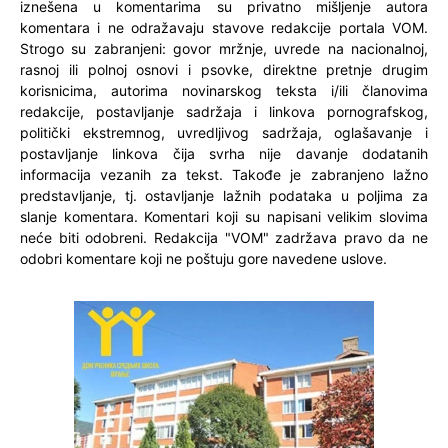
iznešena u komentarima su privatno mišljenje autora
komentara i ne odražavaju stavove redakcije portala VOM.
Strogo su zabranjeni: govor mržnje, uvrede na nacionalnoj,
rasnoj ili polnoj osnovi i psovke, direktne pretnje drugim
korisnicima, autorima novinarskog teksta i/ili članovima
redakcije, postavljanje sadržaja i linkova pornografskog,
politički ekstremnog, uvredljivog sadržaja, oglašavanje i
postavljanje linkova čija svrha nije davanje dodatanih
informacija vezanih za tekst. Takođe je zabranjeno lažno
predstavljanje, tj. ostavljanje lažnih podataka u poljima za
slanje komentara. Komentari koji su napisani velikim slovima
neće biti odobreni. Redakcija "VOM" zadržava pravo da ne
odobri komentare koji ne poštuju gore navedene uslove.