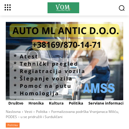
Društvo
Hronika
Kultura
Politika
Servisne informacije
Naslovna
Vesti
Politika
Formalizovana podrška Vranjanaca Miliću,
PODES – u se pridružili i Surduličani
Politika