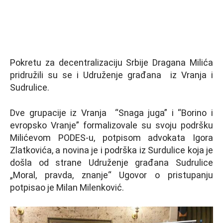
Pokretu za decentralizaciju Srbije Dragana Milića
pridružili su se i Udruženje građana iz Vranja i
Sudrulice.
Dve grupacije iz Vranja “Snaga juga” i “Borino i
evropsko Vranje” formalizovale su svoju podršku
Milićevom PODES-u, potpisom advokata Igora
Zlatkovića, a novina je i podrška iz Surdulice koja je
došla od strane Udruženje građana Sudrulice
„Moral, pravda, znanje“ Ugovor o pristupanju
potpisao je Milan Milenković.