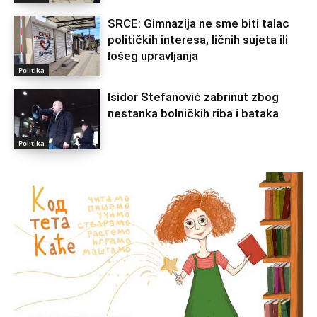
SRCE: Gimnazija ne sme biti talac
političkih interesa, ličnih sujeta ili
lošeg upravljanja
Politika
Isidor Stefanović zabrinut zbog
nestanka bolničkih riba i bataka
Politika