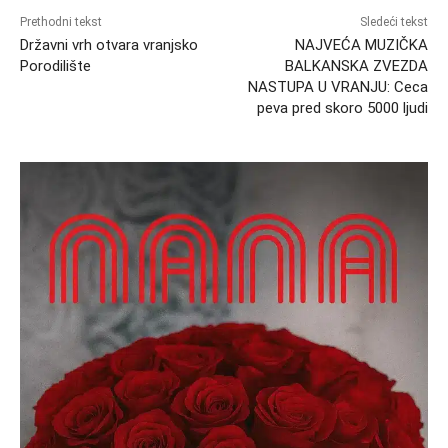
Prethodni tekst
Sledeći tekst
Državni vrh otvara vranjsko
NAJVEĆA MUZIČKA
Porodilište
BALKANSKA ZVEZDA
NASTUPA U VRANJU: Ceca
peva pred skoro 5000 ljudi