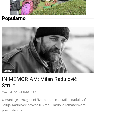
Popularno
Društvo
IN MEMORIAM: Milan Radulović –
Struja
Četvrtak, 30. jul 2026 : 19:11
U Vranju je u 60. godini života preminuo Milan Radulović -
Struja. Radni vek proveo u Simpu, radio je i amaterskom
pozorištu i bio...