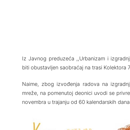
Iz Javnog preduzeća ,,Urbanizam i izgradn
biti obustavljen saobraćaj na trasi Kolektor
Naime, zbog izvođenja radova na izgradnji 
mreže, na pomenutoj deonici uvodi se privr
novembra u trajanju od 60 kalendarskih dana