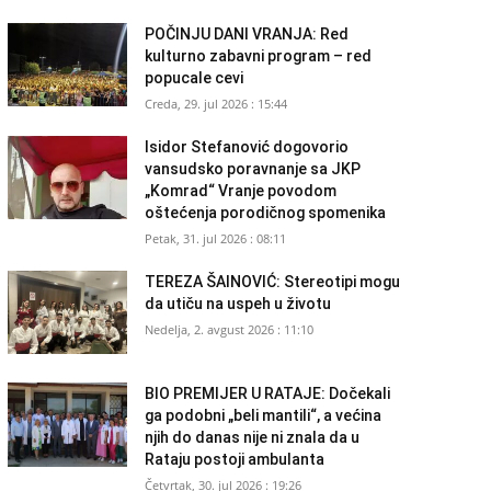
POČINJU DANI VRANJA: Red
kulturno zabavni program – red
popucale cevi
Creda, 29. jul 2026 : 15:44
Isidor Stefanović dogovorio
vansudsko poravnanje sa JKP
„Komrad“ Vranje povodom
oštećenja porodičnog spomenika
Petak, 31. jul 2026 : 08:11
TEREZA ŠAINOVIĆ: Stereotipi mogu
da utiču na uspeh u životu
Nedelja, 2. avgust 2026 : 11:10
BIO PREMIJER U RATAJE: Dočekali
ga podobni „beli mantili“, a većina
njih do danas nije ni znala da u
Rataju postoji ambulanta
Četvrtak, 30. jul 2026 : 19:26