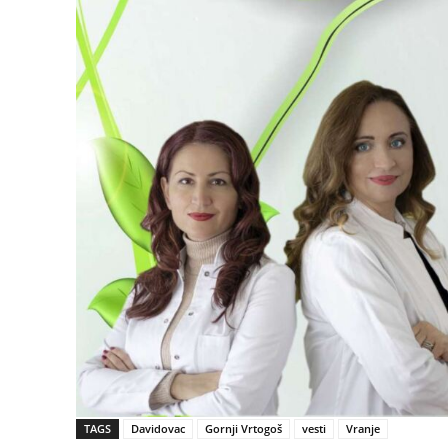
TAGS
Davidovac
Gornji Vrtogoš
vesti
Vranje