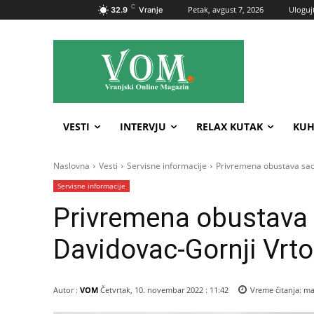
C
Petak, avgust 7, 2026
Ulogujt
32.9
Vranje
VESTI
INTERVJU
RELAX KUTAK
KUH
Naslovna
Vesti
Servisne informacije
Privremena obustava sao
Servisne informacije
Privremena obustava 
Davidovac-Gornji Vrt
Autor :
VOM
Četvrtak, 10. novembar 2022 : 11:42
Vreme čitanja:
ma