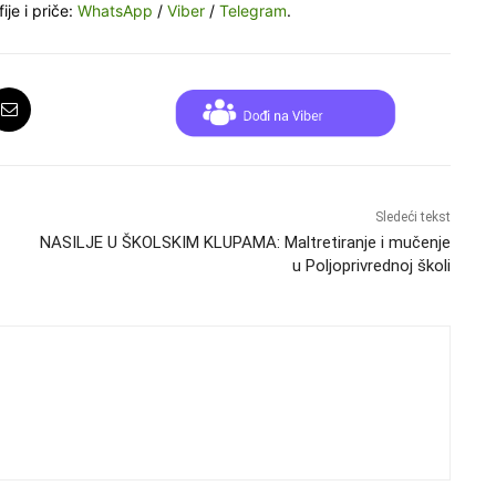
ije i priče:
WhatsApp
/
Viber
/
Telegram
.
Sledeći tekst
NASILJE U ŠKOLSKIM KLUPAMA: Maltretiranje i mučenje
u Poljoprivrednoj školi