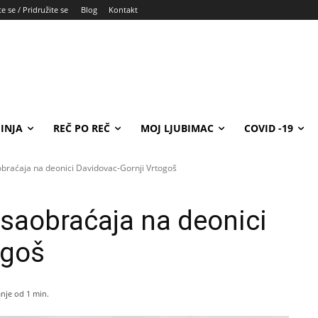
e se / Pridružite se
Blog
Kontakt
INJA
REČ PO REČ
MOJ LJUBIMAC
COVID -19
braćaja na deonici Davidovac-Gornji Vrtogoš
saobraćaja na deonici
ogoš
nje od 1
min.