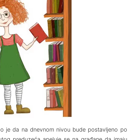
no je da na dnevnom nivou bude postavljeno po
utog preduzeća apeluje se na građane da imaju