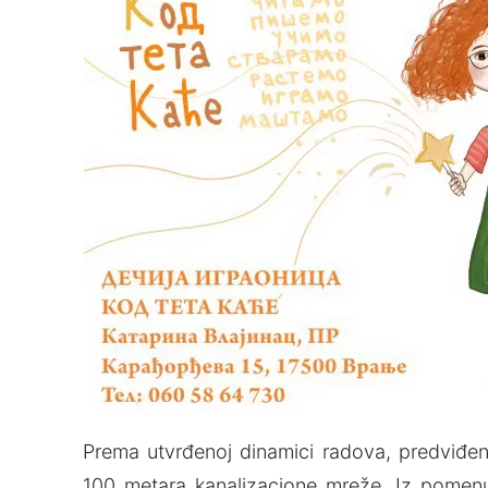
Prema utvrđenoj dinamici radova, predviđe
100 metara kanalizacione mreže. Iz pomen