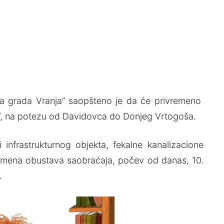
ja grada Vranja” saopšteno je da će privremeno
a 7, na potezu od Davidovca do Donjeg Vrtogoša.
infrastrukturnog objekta, fekalne kanalizacione
emena obustava saobraćaja, počev od danas, 10.
.