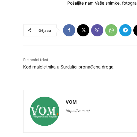
Pošaljite nam Vaše snimke, fotograf
Објави
Prethodni tekst
Kod maloletnika u Surdulici pronađena droga
VOM
https://vom.rs/