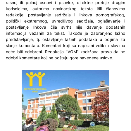
rasnoj ili polnoj osnovi i psovke, direktne pretnje drugim
korisnicima, autorima novinarskog teksta i/ili članovima
redakcije, postavljanje sadržaja i linkova pornografskog,
politički ekstremnog, uvredljivog sadržaja, oglašavanje i
postavljanje linkova čija svrha nije davanje dodatanih
informacija vezanih za tekst. Takođe je zabranjeno lažno
predstavljanje, tj. ostavljanje lažnih podataka u poljima za
slanje komentara. Komentari koji su napisani velikim slovima
neće biti odobreni. Redakcija "VOM" zadržava pravo da ne
odobri komentare koji ne poštuju gore navedene uslove.