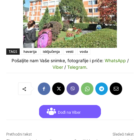
TAGS
havarija
isključenja
vesti
voda
Pošaljite nam Vaše snimke, fotografije i priče:
WhatsApp
/
Viber
/
Telegram
.
Prethodni tekst
Sledeći tekst