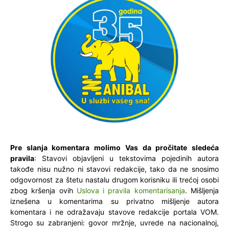
Pre slanja komentara molimo Vas da pročitate sledeća
pravila
: Stavovi objavljeni u tekstovima pojedinih autora
takođe nisu nužno ni stavovi redakcije, tako da ne snosimo
odgovornost za štetu nastalu drugom korisniku ili trećoj osobi
zbog kršenja ovih
Uslova i pravila komentarisanja
. Mišljenja
iznešena u komentarima su privatno mišljenje autora
komentara i ne odražavaju stavove redakcije portala VOM.
Strogo su zabranjeni: govor mržnje, uvrede na nacionalnoj,