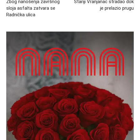
Zbog nanošenja završnog
Stariji Vranjanac stradao dok
sloja asfalta zatvara se
je prelazio prugu
Radnička ulica