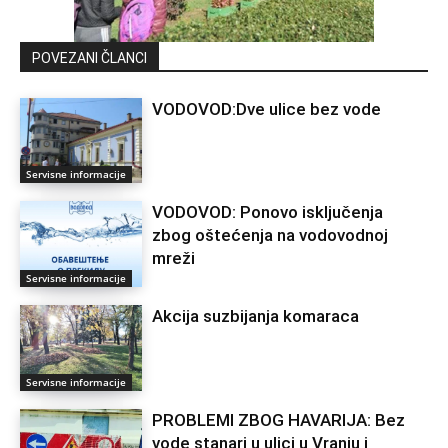
POVEZANI ČLANCI
VODOVOD:Dve ulice bez vode
Servisne informacije
VODOVOD: Ponovo isključenja
zbog oštećenja na vodovodnoj
mreži
Servisne informacije
Akcija suzbijanja komaraca
Servisne informacije
PROBLEMI ZBOG HAVARIJA: Bez
vode stanari u ulici u Vranju i