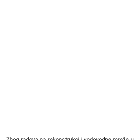
Zbog radova na rekonstrukciji vodovodne mreže u