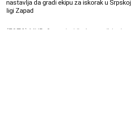
Lučić o zabrani ulaska na Kosovo: Nisam još
dobio zvaničnu informaciju, ali ako je tačna
boriću se svim pravnim sredstvima