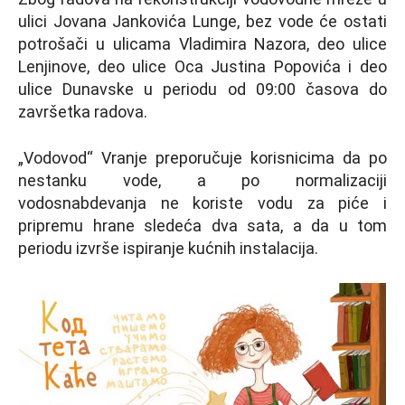
ulici Jovana Jankovića Lunge, bez vode će ostati
potrošači u ulicama Vladimira Nazora, deo ulice
Lenjinove, deo ulice Oca Justina Popovića i deo
ulice Dunavske u periodu od 09:00 časova do
završetka radova.
„Vodovod“ Vranje preporučuje korisnicima da po
nestanku vode, a po normalizaciji
vodosnabdevanja ne koriste vodu za piće i
pripremu hrane sledeća dva sata, a da u tom
periodu izvrše ispiranje kućnih instalacija.