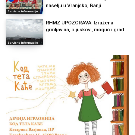
naselju u Vranjskoj Banji
Servisne informacije
RHMZ UPOZORAVA: Izražena
grmlјavina, plјuskovi, moguć i grad
Servisne informacije