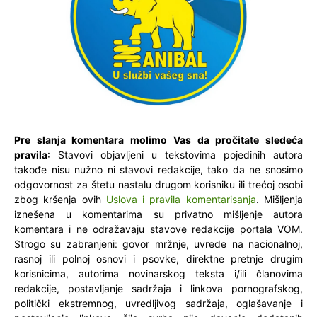
Pre slanja komentara molimo Vas da pročitate sledeća
pravila
: Stavovi objavljeni u tekstovima pojedinih autora
takođe nisu nužno ni stavovi redakcije, tako da ne snosimo
odgovornost za štetu nastalu drugom korisniku ili trećoj osobi
zbog kršenja ovih
Uslova i pravila komentarisanja
. Mišljenja
iznešena u komentarima su privatno mišljenje autora
komentara i ne odražavaju stavove redakcije portala VOM.
Strogo su zabranjeni: govor mržnje, uvrede na nacionalnoj,
rasnoj ili polnoj osnovi i psovke, direktne pretnje drugim
korisnicima, autorima novinarskog teksta i/ili članovima
redakcije, postavljanje sadržaja i linkova pornografskog,
politički ekstremnog, uvredljivog sadržaja, oglašavanje i