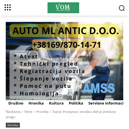
Društvo
Hronika
Kultura
Politika
Servisne informacije
Naslovna
Vesti
Hronika
Stariji Vranjanac stradao dok je prelazio
prugu
Hronika