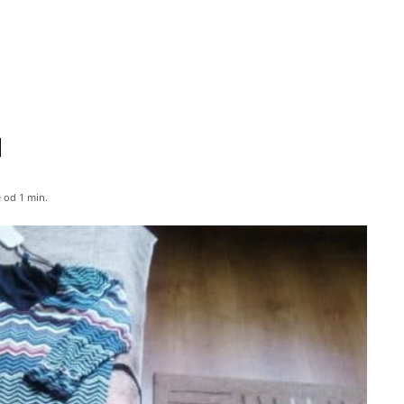
u
 od 1
min.