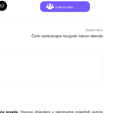
Sledeći tekst
Četiri saobraćajne nezgode tokom vikenda
ća pravila
: Stavovi objavljeni u tekstovima pojedinih autora