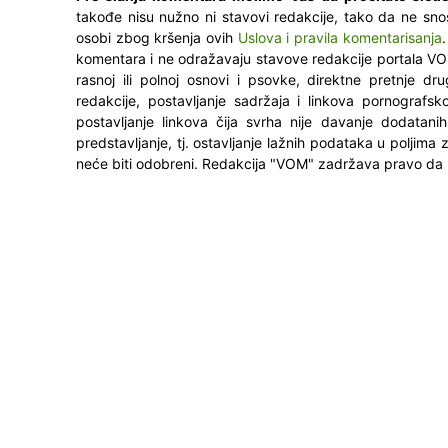
takođe nisu nužno ni stavovi redakcije, tako da ne sno
osobi zbog kršenja ovih
Uslova i pravila komentarisanja
komentara i ne odražavaju stavove redakcije portala VO
rasnoj ili polnoj osnovi i psovke, direktne pretnje dr
redakcije, postavljanje sadržaja i linkova pornografsk
postavljanje linkova čija svrha nije davanje dodatani
predstavljanje, tj. ostavljanje lažnih podataka u poljima
neće biti odobreni. Redakcija "VOM" zadržava pravo da 