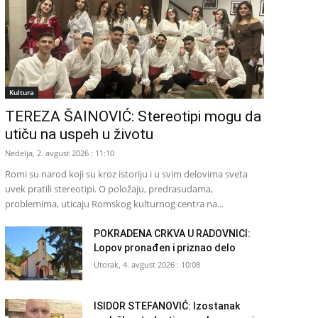
Kultura
TEREZA ŠAINOVIĆ: Stereotipi mogu da
utiču na uspeh u životu
Nedelja, 2. avgust 2026 : 11:10
Romi su narod koji su kroz istoriju i u svim delovima sveta
uvek pratili stereotipi. O položaju, predrasudama,
problemima, uticaju Romskog kulturnog centra na...
POKRADENA CRKVA U RADOVNICI:
Lopov pronađen i priznao delo
Utorak, 4. avgust 2026 : 10:08
ISIDOR STEFANOVIĆ: Izostanak