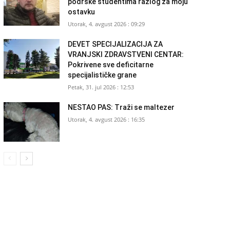
podrške studentima razlog za moju
ostavku
Utorak, 4. avgust 2026 : 09:29
DEVET SPECIJALIZACIJA ZA
VRANJSKI ZDRAVSTVENI CENTAR:
Pokrivene sve deficitarne
specijalističke grane
Petak, 31. jul 2026 : 12:53
NESTAO PAS: Traži se maltezer
Utorak, 4. avgust 2026 : 16:35