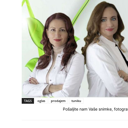
TAGS
oglas
prodajem
tuniku
Pošaljite nam Vaše snimke, fotograf