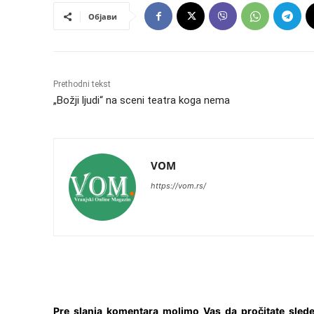
Објави
Prethodni tekst
„Božji ljudi“ na sceni teatra koga nema
VOM
https://vom.rs/
Pre slanja komentara molimo Vas da pročitate slede