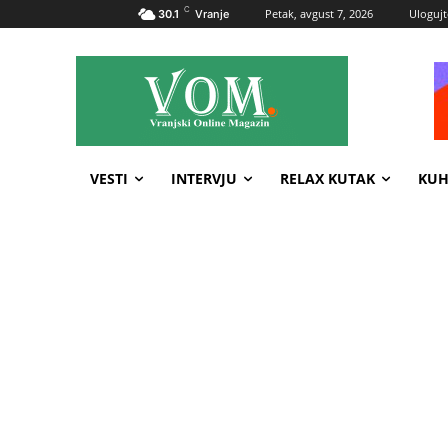
C
Petak, avgust 7, 2026
Ulogujt
30.1
Vranje
VESTI
INTERVJU
RELAX KUTAK
KUH