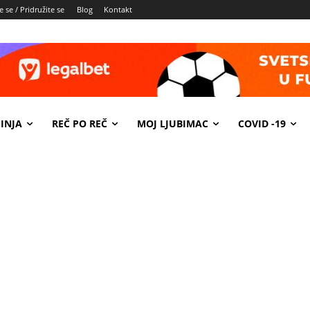
e se / Pridružite se
Blog
Kontakt
INJA
REČ PO REČ
MOJ LJUBIMAC
COVID -19