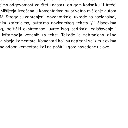
simo odgovornost za štetu nastalu drugom korisniku ili trećoj
. Mišljenja iznešena u komentarima su privatno mišljenje autora
M. Strogo su zabranjeni: govor mržnje, uvrede na nacionalnoj,
ugim korisnicima, autorima novinarskog teksta i/ili članovima
og, politički ekstremnog, uvredljivog sadržaja, oglašavanje i
h informacija vezanih za tekst. Takođe je zabranjeno lažno
 za slanje komentara. Komentari koji su napisani velikim slovima
ne odobri komentare koji ne poštuju gore navedene uslove.