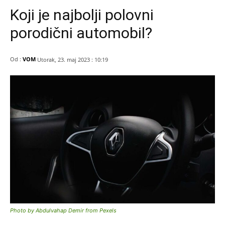
Koji je najbolji polovni
porodični automobil?
Od :
VOM
Utorak, 23. maj 2023 : 10:19
Photo by Abdulvahap Demir from Pexels