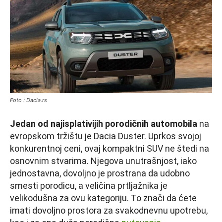
Foto : Dacia.rs
Jedan od najisplativijih porodičnih automobila
na
evropskom tržištu je Dacia Duster. Uprkos svojoj
konkurentnoj ceni, ovaj kompaktni SUV ne štedi na
osnovnim stvarima. Njegova unutrašnjost, iako
jednostavna, dovoljno je prostrana da udobno
smesti porodicu, a veličina prtljažnika je
velikodušna za ovu kategoriju. To znači da ćete
imati dovoljno prostora za svakodnevnu upotrebu,