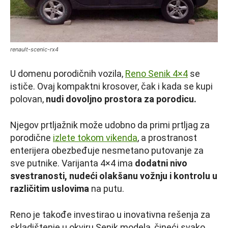
renault-scenic-rx4
U domenu porodičnih vozila,
Reno Senik 4×4
se
ističe. Ovaj kompaktni krosover, čak i kada se kupi
polovan,
nudi dovoljno prostora za porodicu.
Njegov prtljažnik može udobno da primi prtljag za
porodične
izlete tokom vikenda
, a prostranost
enterijera obezbeđuje nesmetano putovanje za
sve putnike. Varijanta 4×4 ima
dodatni nivo
svestranosti, nudeći olakšanu vožnju i kontrolu u
različitim uslovima
na putu.
Reno je takođe investirao u inovativna rešenja za
skladištenje u okviru Senik modela, čineći svako