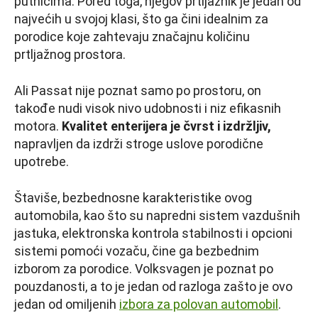
putnicima. Pored toga, njegov prtljažnik je jedan od
najvećih u svojoj klasi, što ga čini idealnim za
porodice koje zahtevaju značajnu količinu
prtljažnog prostora.
Ali Passat nije poznat samo po prostoru, on
takođe nudi visok nivo udobnosti i niz efikasnih
motora.
Kvalitet enterijera je čvrst i izdržljiv,
napravljen da izdrži stroge uslove porodične
upotrebe.
Štaviše, bezbednosne karakteristike ovog
automobila, kao što su napredni sistem vazdušnih
jastuka, elektronska kontrola stabilnosti i opcioni
sistemi pomoći vozaču, čine ga bezbednim
izborom za porodice. Volksvagen je poznat po
pouzdanosti, a to je jedan od razloga zašto je ovo
jedan od omiljenih
izbora za polovan automobil
.