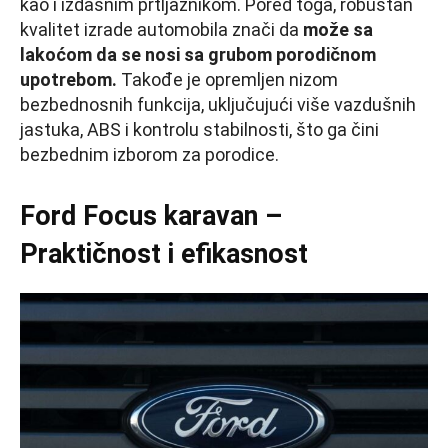
kao i izdašnim prtljažnikom. Pored toga, robustan
kvalitet izrade automobila znači da
može sa
lakoćom da se nosi sa grubom porodičnom
upotrebom.
Takođe je opremljen nizom
bezbednosnih funkcija, uključujući više vazdušnih
jastuka, ABS i kontrolu stabilnosti, što ga čini
bezbednim izborom za porodice.
Ford Focus karavan –
Praktičnost i efikasnost