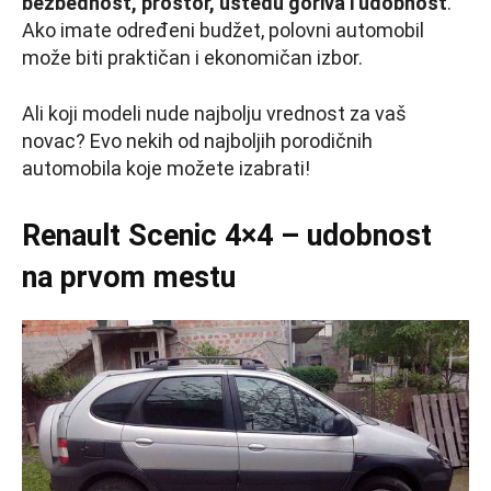
bezbednost, prostor, uštedu goriva i udobnost
.
Ako imate određeni budžet, polovni automobil
može biti praktičan i ekonomičan izbor.
Ali koji modeli nude najbolju vrednost za vaš
novac? Evo nekih od najboljih porodičnih
automobila koje možete izabrati!
Renault Scenic 4×4 – udobnost
na prvom mestu