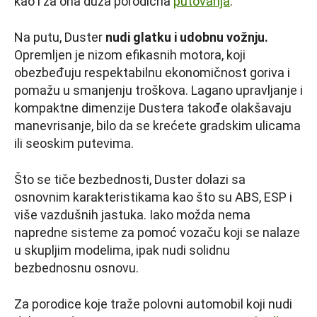
kao i za ona duža porodična
putovanja
.
Na putu, Duster
nudi glatku i udobnu vožnju.
Opremljen je nizom efikasnih motora, koji
obezbeđuju respektabilnu ekonomičnost goriva i
pomažu u smanjenju troškova. Lagano upravljanje i
kompaktne dimenzije Dustera takođe olakšavaju
manevrisanje, bilo da se krećete gradskim ulicama
ili seoskim putevima.
Što se tiče bezbednosti, Duster dolazi sa
osnovnim karakteristikama kao što su ABS, ESP i
više vazdušnih jastuka. Iako možda nema
napredne sisteme za pomoć vozaču koji se nalaze
u skupljim modelima, ipak nudi solidnu
bezbednosnu osnovu.
Za porodice koje traže polovni automobil koji nudi