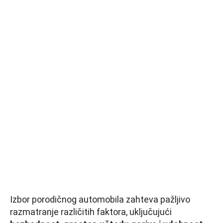
Izbor porodičnog automobila zahteva pažljivo
razmatranje različitih faktora, uključujući