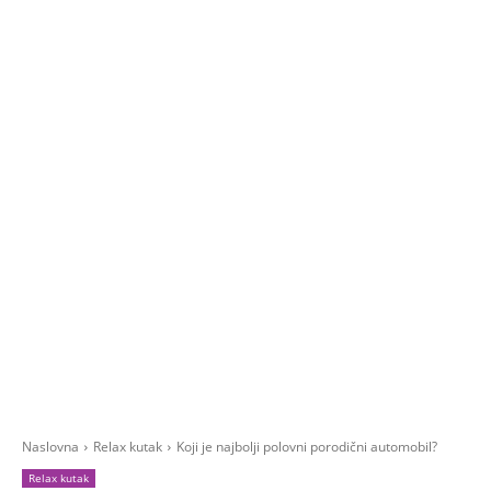
Naslovna
Relax kutak
Koji je najbolji polovni porodični automobil?
Relax kutak