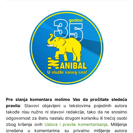
Pre slanja komentara molimo Vas da pročitate sledeća
pravila
: Stavovi objavljeni u tekstovima pojedinih autora
takođe nisu nužno ni stavovi redakcije, tako da ne snosimo
odgovornost za štetu nastalu drugom korisniku ili trećoj osobi
zbog kršenja ovih
Uslova i pravila komentarisanja
. Mišljenja
iznešena u komentarima su privatno mišljenje autora