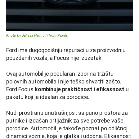
Photo by Julissa Helmuth from Pexels
Ford ima dugogodišnju reputaciju za proizvodnju
pouzdanih vozila, a Focus nije izuzetak.
Ovaj automobil je popularan izbor na tržištu
polovnih automobila i nije teško shvatiti zašto.
Ford Focus
kombinuje praktičnost i efikasnost
u
paketu koji je idealan za porodice.
Nudi prostranu unutrašnjost sa puno prostora za
putnike i izdašan prtljažnik za sve potrebe vaše
porodice. Automobil je takođe poznat po odličnoj
dinamici vožnje, koja je glatka i udobna. Efikasnost