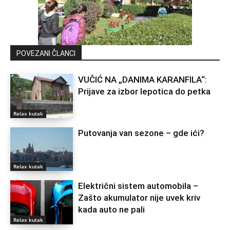
POVEZANI ČLANCI
VUČIĆ NA „DANIMA KARANFILA“:
Prijave za izbor lepotica do petka
Relax kutak
Putovanja van sezone – gde ići?
Relax kutak
Električni sistem automobila –
Zašto akumulator nije uvek kriv
kada auto ne pali
Relax kutak