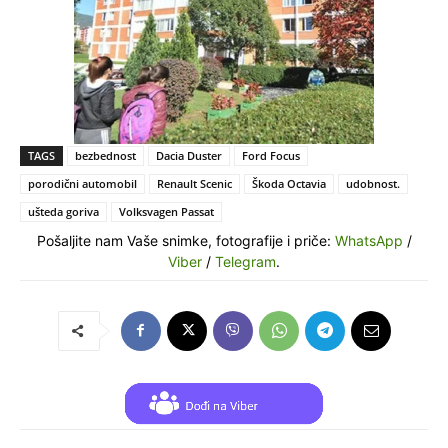
TAGS
bezbednost
Dacia Duster
Ford Focus
porodični automobil
Renault Scenic
Škoda Octavia
udobnost.
ušteda goriva
Volksvagen Passat
Pošaljite nam Vaše snimke, fotografije i priče:
WhatsApp
/
Viber
/
Telegram
.