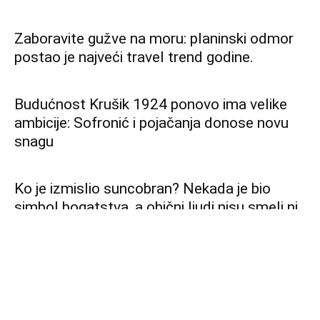
Tabaković povodom 14 godina na čelu NBS:
Trajno unapređeni poslovni ambijent i
ekonomska slika Srbije