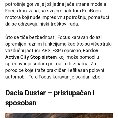
potrošnje goriva je još jedna jača strana modela
Focus karavana, sa svojom paletom EcoBoost
motora koji nude impresivnu potrošnju, pomažući
da se održavaju niski troškovi rada.
Što se tiče bezbednosti, Focus karavan dolazi
opremljen raznim funkcijama kao što su višestruki
vazdušni jastuci, ABS, ESP i opciono,
Fordov
Active City Stop sistem
, koji može pomoći u
sprečavanju sudara pri malim brzinama. Za
porodice koje traže praktičan i efikasan polovni
automobil, Ford Focus karavan je solidan izbor.
Dacia Duster – pristupačan i
sposoban