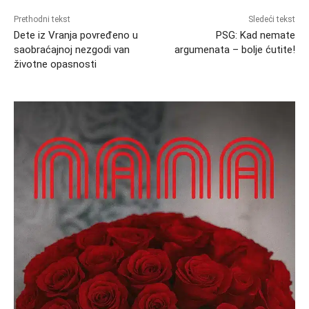
Prethodni tekst
Sledeći tekst
Dete iz Vranja povređeno u
PSG: Kad nemate
saobraćajnoj nezgodi van
argumenata – bolje ćutite!
životne opasnosti