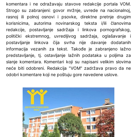
komentara i ne odražavaju stavove redakcije portala VOM.
Strogo su zabranjeni: govor mržnje, uvrede na nacionalnoj,
rasnoj ili polnoj osnovi i psovke, direktne pretnje drugim
korisnicima, autorima novinarskog teksta i/ili članovima
redakcije, postavljanje sadržaja i linkova pornografskog,
politički ekstremnog, uvredljivog sadržaja, oglašavanje i
postavljanje linkova čija svrha nije davanje dodatanih
informacija vezanih za tekst. Takođe je zabranjeno lažno
predstavljanje, tj. ostavljanje lažnih podataka u poljima za
slanje komentara. Komentari koji su napisani velikim slovima
neće biti odobreni. Redakcija "VOM" zadržava pravo da ne
odobri komentare koji ne poštuju gore navedene uslove.