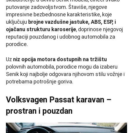
putovanje zadovoljstvom. Štaviše, njegove
impresivne bezbednosne karakteristike, koje
uključuju
brojne vazdušne jastuke, ABS, ESP, i
ojačanu strukturu karoserije
, doprinose njegovoj
reputaciji pouzdanog i udobnog automobila za
porodice.
Uz
niz opcija motora dostupnih na tržištu
polovnih automobila, porodice mogu da izaberu
Senik koji najbolje odgovara njihovom stilu vožnje i
potrebama potrošnje goriva.
Volksvagen Passat karavan –
prostran i pouzdan